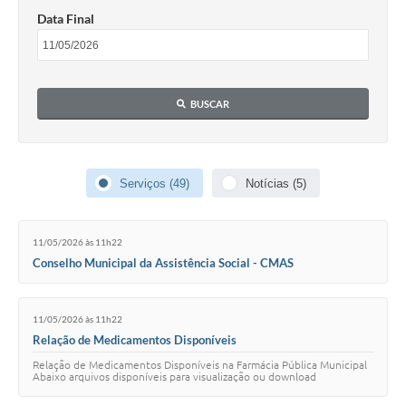
Data Final
Contato
Ramais
BUSCAR
Relação de Medicamentos
Carta de Serviços
Relatório Ouvidoria 2021
Serviços (49)
Notícias (5)
Relatório Ouvidoria 2022
11/05/2026 às 11h22
Relatório Ouvidoria 2024
Conselho Municipal da Assistência Social - CMAS
Galeria de Fotos
11/05/2026 às 11h22
Negócios
Relação de Medicamentos Disponíveis
Relação de Medicamentos Disponíveis na Farmácia Pública Municipal
Abaixo arquivos disponíveis para visualização ou download