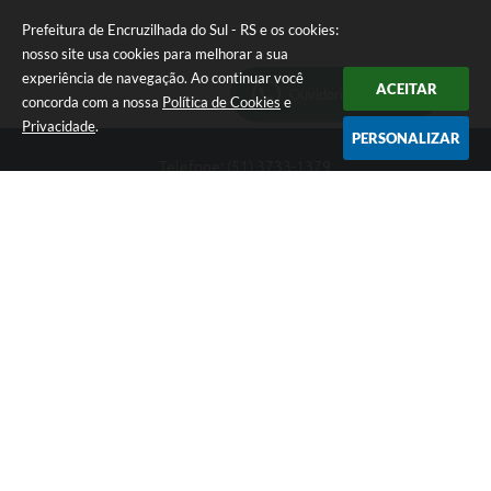
Prefeitura de Encruzilhada do Sul - RS e os cookies:
nosso site usa cookies para melhorar a sua
experiência de navegação. Ao continuar você
ACEITAR
Ouvidoria Municipal
concorda com a nossa
Política de Cookies
e
Privacidade
.
PERSONALIZAR
Telefone: (51) 3733-1379
Endereço: Av. Rio Branco, 261, Centro | CEP: 96610-000
Segunda-feira a sexta-feira, das 8:00 às 12:00 horas - 13:30 às
17:30 horas
CNPJ: 89.363.642/0001-69
Prefeitura de Encruzilhada do Sul - RS
Versão do Sistema:
3.5.3 - 19/06/2026
Portal atualizado em:
06/08/2026 16:18
Dados Abertos
Copyright Instar - 2006-2026. Todos os direitos reservados -