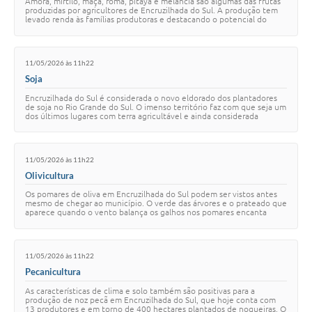
Amora, mirtilo, maçã, romã, pitaya e melancia são algumas das frutas
produzidas por agricultores de Encruzilhada do Sul. A produção tem
levado renda às famílias produtoras e destacando o potencial do
município para a ati…
11/05/2026 às 11h22
Soja
Encruzilhada do Sul é considerada o novo eldorado dos plantadores
de soja no Rio Grande do Sul. O imenso território faz com que seja um
dos últimos lugares com terra agricultável e ainda considerada
“barata”. Em 2021 tem…
11/05/2026 às 11h22
Olivicultura
Os pomares de oliva em Encruzilhada do Sul podem ser vistos antes
mesmo de chegar ao município. O verde das árvores e o prateado que
aparece quando o vento balança os galhos nos pomares encanta
quem passa por ali. A cult…
11/05/2026 às 11h22
Pecanicultura
As características de clima e solo também são positivas para a
produção de noz pecã em Encruzilhada do Sul, que hoje conta com
13 produtores e em torno de 400 hectares plantados de nogueiras. O