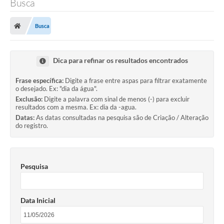
Busca
A Prefeitura
Busca
Município
Turismo
Dica para refinar os resultados encontrados
Transparência
Frase específica:
Digite a frase entre aspas para filtrar exatamente
o desejado. Ex: "dia da água".
1DOC
Exclusão:
Digite a palavra com sinal de menos (-) para excluir
resultados com a mesma. Ex: dia da -agua.
Datas:
As datas consultadas na pesquisa são de Criação / Alteração
Legislação
do registro.
PARCEIROS
Contratos
Pesquisa
Ouvidoria
Data Inicial
Links
Telefones Úteis