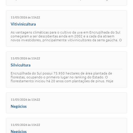
produtor tem sido impulsio…
11/05/2026 às 11h22
Vitivinicultura
As vantagens climáticas para o cultivo da uva em Encruzilhada do Sul
começaram a ser descobertas ainda em 2002 e a cada dia atraem
novos investidores, principalmente vitivinicultores da serra gaúcha. O
clima favorável é …
11/05/2026 às 11h22
Silvicultura
Encruzilhada do Sul possui 75.950 hectares de área plantada de
florestas, ocupando o primeiro lugar no ranking do Estado. O
florestamento iniciou há 20 anos com plantações de pinus. Hoje
possui também eucalipto e acácia …
11/05/2026 às 11h22
Negócios
11/05/2026 às 11h22
Negócios