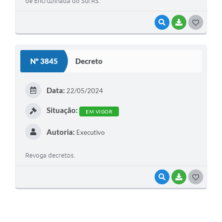
de Encruzilhada do Sul RS.
VISUALIZAR
BAIXAR
G
O
S
Nº 3845
Decreto
T
E
Data:
22/05/2024
I
Situação:
EM VIGOR
Autoria:
Executivo
Revoga decretos.
VISUALIZAR
BAIXAR
G
O
S