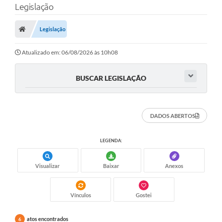
Legislação
A Prefeitura
Legislação
Município
Atualizado em: 06/08/2026 às 10h08
Turismo
Transparência
BUSCAR LEGISLAÇÃO
1DOC
DADOS ABERTOS
Legislação
PARCEIROS
LEGENDA:
Contratos
Visualizar
Baixar
Anexos
Ouvidoria
Vínculos
Gostei
Links
Telefones Úteis
atos encontrados
6