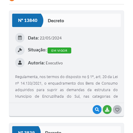
Contato
Nº 13840
Decreto
Ramais
Relação de Medicamentos
Data:
22/05/2024
Carta de Serviços
Situação:
EM VIGOR
Relatório Ouvidoria 2021
Autoria:
Executivo
Relatório Ouvidoria 2022
Regulamenta, nos termos do disposto no § 1º, art. 20 da Lei
Relatório Ouvidoria 2024
nº 14.133/2021, o enquadramento dos Bens de Consumo
adquiridos para suprir as demandas da estrutura do
Galeria de Fotos
Município de Encruzilhada do Sul, nas categorias de
qualidade Comum e de Luxo.
Negócios
VISUALIZAR
BAIXAR
G
O
S
Nº 3839
Decreto