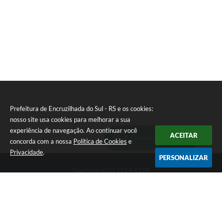
T
E
I
Prefeitura de Encruzilhada do Sul - RS e os cookies:
nosso site usa cookies para melhorar a sua
experiência de navegação. Ao continuar você
ACEITAR
Ouvidoria Municipal
concorda com a nossa
Política de Cookies
e
Privacidade
.
PERSONALIZAR
Telefone: (51) 3733-1379
Endereço: Av. Rio Branco, 261, Centro | CEP: 96610-000
Segunda-feira a sexta-feira, das 8:00 às 12:00 horas - 13:30 às
17:30 horas
CNPJ: 89.363.642/0001-69
Prefeitura de Encruzilhada do Sul - RS