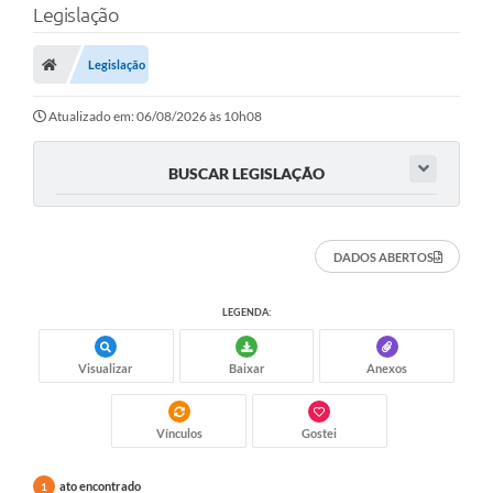
Legislação
A Prefeitura
Legislação
Município
Atualizado em: 06/08/2026 às 10h08
Turismo
Transparência
BUSCAR LEGISLAÇÃO
1DOC
DADOS ABERTOS
Legislação
PARCEIROS
LEGENDA:
Contratos
Visualizar
Baixar
Anexos
Ouvidoria
Vínculos
Gostei
Links
Telefones Úteis
ato encontrado
1