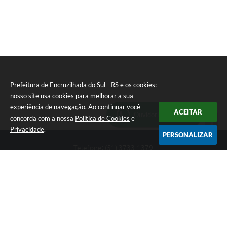
I
Prefeitura de Encruzilhada do Sul - RS e os cookies:
nosso site usa cookies para melhorar a sua
experiência de navegação. Ao continuar você
ACEITAR
Ouvidoria Municipal
concorda com a nossa
Política de Cookies
e
Privacidade
.
PERSONALIZAR
Telefone: (51) 3733-1379
Endereço: Av. Rio Branco, 261, Centro | CEP: 96610-000
Segunda-feira a sexta-feira, das 8:00 às 12:00 horas - 13:30 às
17:30 horas
CNPJ: 89.363.642/0001-69
Prefeitura de Encruzilhada do Sul - RS