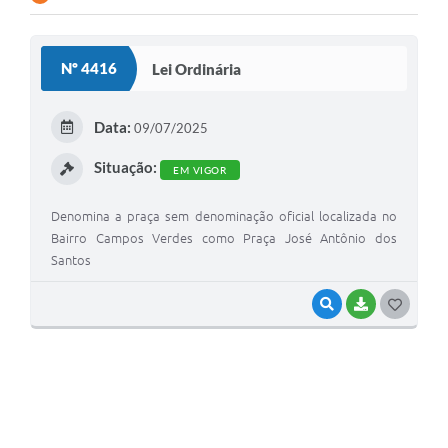
Contato
Nº 4416
Lei Ordinária
Ramais
Relação de Medicamentos
Data:
09/07/2025
Carta de Serviços
Situação:
EM VIGOR
Relatório Ouvidoria 2021
Denomina a praça sem denominação oficial localizada no
Bairro Campos Verdes como Praça José Antônio dos
Relatório Ouvidoria 2022
Santos
Relatório Ouvidoria 2024
VISUALIZAR
BAIXAR
G
Galeria de Fotos
O
Negócios
S
T
E