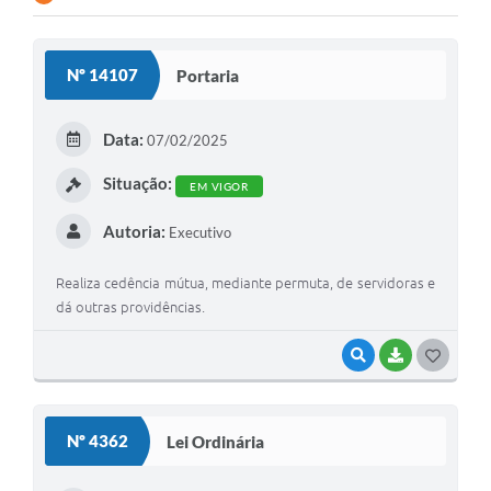
Contato
Nº 14107
Portaria
Ramais
Relação de Medicamentos
Data:
07/02/2025
Carta de Serviços
Situação:
EM VIGOR
Relatório Ouvidoria 2021
Autoria:
Executivo
Relatório Ouvidoria 2022
Realiza cedência mútua, mediante permuta, de servidoras e
Relatório Ouvidoria 2024
dá outras providências.
Galeria de Fotos
VISUALIZAR
BAIXAR
G
O
Negócios
S
Nº 4362
Lei Ordinária
T