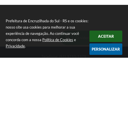
Prefeitura de Encruzilhada do Sul - RS e os cookies:
nosso site usa cookies para melhorar a sua
experiência de navegação. Ao continuar você
ACEITAR
Ouvidoria Municipal
concorda com a nossa
Política de Cookies
e
Privacidade
.
PERSONALIZAR
Telefone: (51) 3733-1379
Endereço: Av. Rio Branco, 261, Centro | CEP: 96610-000
Segunda-feira a sexta-feira, das 8:00 às 12:00 horas - 13:30 às
17:30 horas
CNPJ: 89.363.642/0001-69
Prefeitura de Encruzilhada do Sul - RS
Versão do Sistema:
3.5.3 - 19/06/2026
Portal atualizado em:
06/08/2026 16:18
Dados Abertos