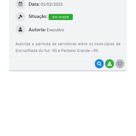
E
Data:
05/02/2025
I
Situação:
EM VIGOR
Autoria:
Executivo
Autoriza a permuta de servidores entre os Muni-cípios de
Encruzilhada do Sul - RS e Pantano Grande – RS.
VISUALIZAR
BAIXAR
G
O
S
T
E
I