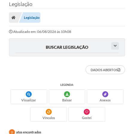
Legislação
A Prefeitura
Legislação
Município
Atualizado em: 06/08/2026 às 10h08
Turismo
Transparência
BUSCAR LEGISLAÇÃO
1DOC
DADOS ABERTOS
Legislação
PARCEIROS
LEGENDA:
Contratos
Visualizar
Baixar
Anexos
Ouvidoria
Vínculos
Gostei
Links
Telefones Úteis
atos encontrados
2