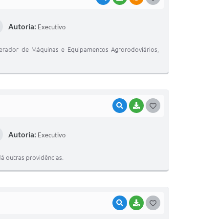
O
Autoria:
Executivo
S
T
perador de Máquinas e Equipamentos Agrorodoviários,
E
I
VISUALIZAR
BAIXAR
G
O
Autoria:
Executivo
S
T
á outras providências.
E
I
VISUALIZAR
BAIXAR
G
O