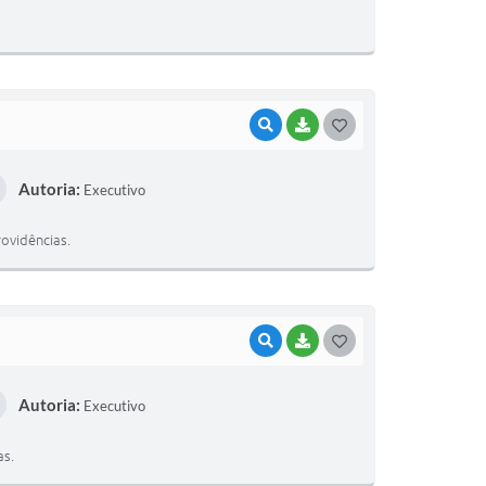
T
E
I
VISUALIZAR
BAIXAR
G
O
Autoria:
Executivo
S
T
ovidências.
E
I
VISUALIZAR
BAIXAR
G
O
Autoria:
Executivo
S
T
as.
E