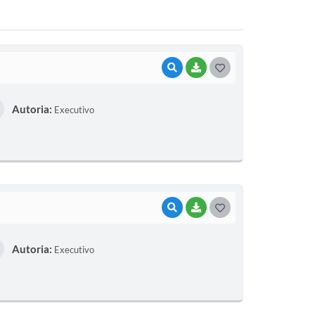
VISUALIZAR
BAIXAR
G
O
Autoria:
Executivo
S
T
E
I
VISUALIZAR
BAIXAR
G
O
Autoria:
Executivo
S
T
E