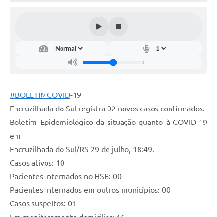
Contato
Ramais
Relação de Medicamentos
Carta de Serviços
#BOLETIMCOVID
-19
Relatório Ouvidoria 2021
Encruzilhada do Sul registra 02 novos casos confirmados.
Relatório Ouvidoria 2022
Boletim Epidemiológico da situação quanto à COVID-19
em
Relatório Ouvidoria 2024
Encruzilhada do Sul/RS 29 de julho, 18:49.
Galeria de Fotos
Casos ativos: 10
Negócios
Pacientes internados no HSB: 00
Pacientes internados em outros municípios: 00
Casos suspeitos: 01