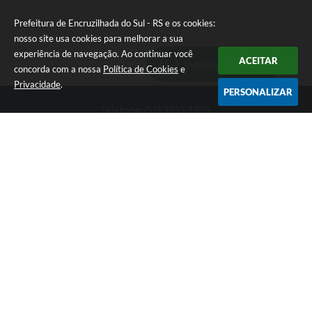
Prefeitura de Encruzilhada do Sul - RS e os cookies:
nosso site usa cookies para melhorar a sua
experiência de navegação. Ao continuar você
ACEITAR
Ouvidoria Municipal
concorda com a nossa
Política de Cookies
e
Privacidade
.
PERSONALIZAR
Telefone: (51) 3733-1379
Endereço: Av. Rio Branco, 261, Centro | CEP: 96610-000
Segunda-feira a sexta-feira, das 8:00 às 12:00 horas - 13:30 às
17:30 horas
CNPJ: 89.363.642/0001-69
Prefeitura de Encruzilhada do Sul - RS
Versão do Sistema:
3.5.3 - 19/06/2026
Portal atualizado em:
06/08/2026 16:18
Dados Abertos