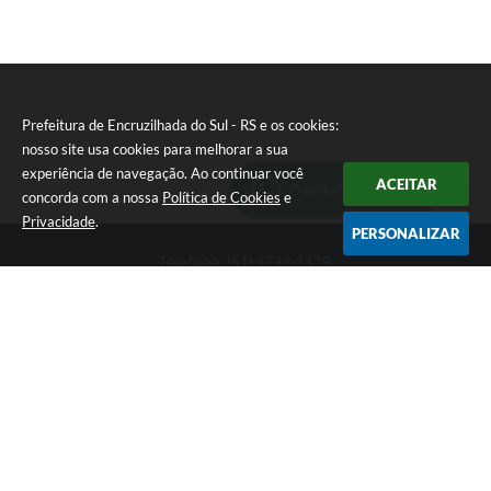
Prefeitura de Encruzilhada do Sul - RS e os cookies:
nosso site usa cookies para melhorar a sua
experiência de navegação. Ao continuar você
ACEITAR
Ouvidoria Municipal
concorda com a nossa
Política de Cookies
e
Privacidade
.
PERSONALIZAR
Telefone: (51) 3733-1379
Endereço: Av. Rio Branco, 261, Centro | CEP: 96610-000
Segunda-feira a sexta-feira, das 8:00 às 12:00 horas - 13:30 às
17:30 horas
CNPJ: 89.363.642/0001-69
Prefeitura de Encruzilhada do Sul - RS
Versão do Sistema:
3.5.3 - 19/06/2026
Portal atualizado em:
06/08/2026 16:18