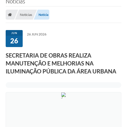
Notícias
A Prefeitura
Notícias
Notícia
Município
Turismo
JUN
26 JUN 2026
26
Transparência
SECRETARIA DE OBRAS REALIZA
1DOC
MANUTENÇÃO E MELHORIAS NA
Legislação
ILUMINAÇÃO PÚBLICA DA ÁREA URBANA
PARCEIROS
Contratos
Ouvidoria
Links
Telefones Úteis