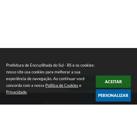
Prefeitura de Encruzilhada do Sul - RS e os cookies:
nosso site usa cookies para melhorar a sua
experiência de navegação. Ao continuar você
ACEITAR
Ouvidoria Municipal
concorda com a nossa
Política de Cookies
e
Privacidade
.
PERSONALIZAR
Telefone: (51) 3733-1379
Endereço: Av. Rio Branco, 261, Centro | CEP: 96610-000
Segunda-feira a sexta-feira, das 8:00 às 12:00 horas - 13:30 às
17:30 horas
CNPJ: 89.363.642/0001-69
Prefeitura de Encruzilhada do Sul - RS