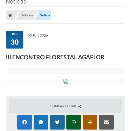
Notícias
A Prefeitura
Notícias
Notícia
Município
Turismo
JUN
30 JUN 2026
30
Transparência
III ENCONTRO FLORESTAL AGAFLOR
1DOC
Legislação
PARCEIROS
Contratos
Ouvidoria
COMPARTILHAR
Links
Telefones Úteis