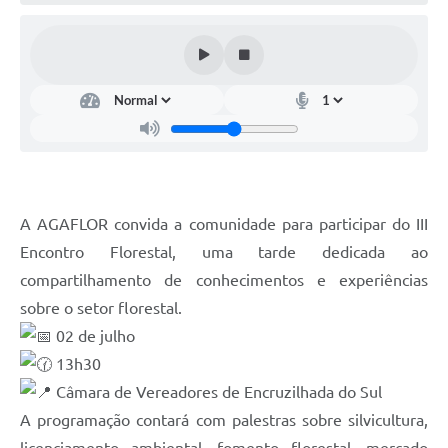
Contato
Ramais
Relação de Medicamentos
Carta de Serviços
Relatório Ouvidoria 2021
A AGAFLOR convida a comunidade para participar do III
Relatório Ouvidoria 2022
Encontro Florestal, uma tarde dedicada ao
compartilhamento de conhecimentos e experiências
Relatório Ouvidoria 2024
sobre o setor florestal.
Galeria de Fotos
02 de julho
Negócios
13h30
Câmara de Vereadores de Encruzilhada do Sul
A programação contará com palestras sobre silvicultura,