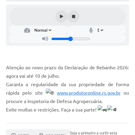
Contato
Ramais
Relação de Medicamentos
Carta de Serviços
Relatório Ouvidoria 2021
Atenção ao novo prazo da Declaração de Rebanho 2026:
Relatório Ouvidoria 2022
agora vai até 10 de julho.
Garanta a regularidade da sua propriedade de forma
Relatório Ouvidoria 2024
rápida pelo site
www.produtoronline.rs.gov.br
ou
Galeria de Fotos
procure a Inspetoria de Defesa Agropecuária.
Negócios
Evite multas e restrições. Faça a sua parte!
Seja o primeiro a curtir esta