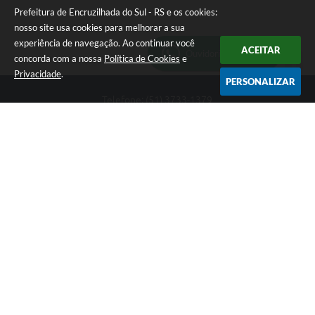
Prefeitura de Encruzilhada do Sul - RS e os cookies:
nosso site usa cookies para melhorar a sua
experiência de navegação. Ao continuar você
ACEITAR
Ouvidoria Municipal
concorda com a nossa
Política de Cookies
e
Privacidade
.
PERSONALIZAR
Telefone: (51) 3733-1379
Endereço: Av. Rio Branco, 261, Centro | CEP: 96610-000
Segunda-feira a sexta-feira, das 8:00 às 12:00 horas - 13:30 às
17:30 horas
CNPJ: 89.363.642/0001-69
Prefeitura de Encruzilhada do Sul - RS
Versão do Sistema:
3.5.3 - 19/06/2026
Portal atualizado em:
06/08/2026 16:18
Dados Abertos
Copyright Instar - 2006-2026. Todos os direitos reservados -