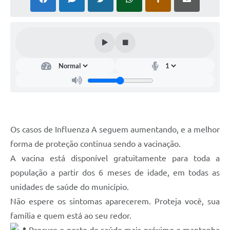
Contato
Ramais
Relação de Medicamentos
Carta de Serviços
Relatório Ouvidoria 2021
Relatório Ouvidoria 2022
Os casos de Influenza A seguem aumentando, e a melhor
forma de proteção continua sendo a vacinação.
Relatório Ouvidoria 2024
A vacina está disponível gratuitamente para toda a
Galeria de Fotos
população a partir dos 6 meses de idade, em todas as
Negócios
unidades de saúde do município.
Não espere os sintomas aparecerem. Proteja você, sua
família e quem está ao seu redor.