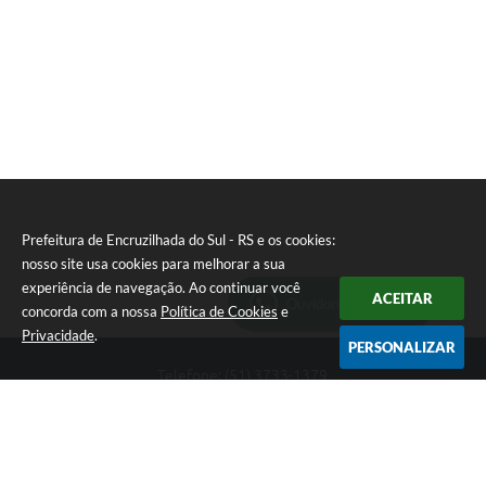
Prefeitura de Encruzilhada do Sul - RS e os cookies:
nosso site usa cookies para melhorar a sua
experiência de navegação. Ao continuar você
ACEITAR
Ouvidoria Municipal
concorda com a nossa
Política de Cookies
e
Privacidade
.
PERSONALIZAR
Telefone: (51) 3733-1379
Endereço: Av. Rio Branco, 261, Centro | CEP: 96610-000
Segunda-feira a sexta-feira, das 8:00 às 12:00 horas - 13:30 às
17:30 horas
CNPJ: 89.363.642/0001-69
Prefeitura de Encruzilhada do Sul - RS