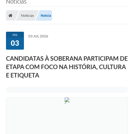
Notícias
A Prefeitura
Notícias
Notícia
Município
Turismo
JUL
03 JUL 2026
03
Transparência
CANDIDATAS À SOBERANA PARTICIPAM DE
1DOC
ETAPA COM FOCO NA HISTÓRIA, CULTURA
Legislação
E ETIQUETA
PARCEIROS
Contratos
Ouvidoria
Links
Telefones Úteis