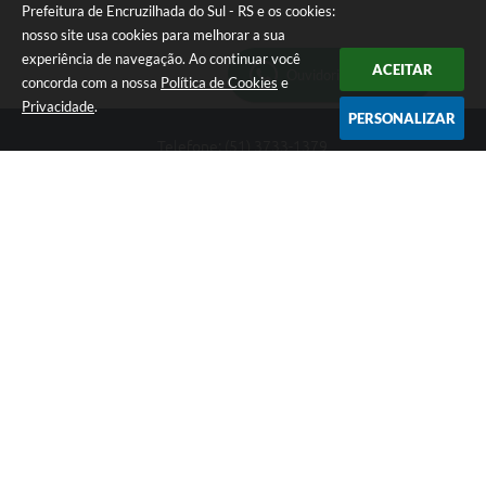
Prefeitura de Encruzilhada do Sul - RS e os cookies:
nosso site usa cookies para melhorar a sua
experiência de navegação. Ao continuar você
ACEITAR
Ouvidoria Municipal
concorda com a nossa
Política de Cookies
e
Privacidade
.
PERSONALIZAR
Telefone: (51) 3733-1379
Endereço: Av. Rio Branco, 261, Centro | CEP: 96610-000
Segunda-feira a sexta-feira, das 8:00 às 12:00 horas - 13:30 às
17:30 horas
CNPJ: 89.363.642/0001-69
Prefeitura de Encruzilhada do Sul - RS
Versão do Sistema:
3.5.3 - 19/06/2026
Portal atualizado em:
06/08/2026 16:18
Dados Abertos
Copyright Instar - 2006-2026. Todos os direitos reservados -
Instar Tecnologia