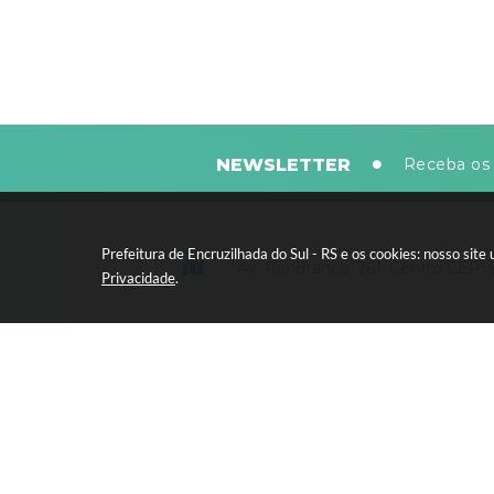
NEWSLETTER
Receba os 
Prefeitura de Encruzilhada do Sul - RS e os cookies: nosso si
Av. Rio Branco, 261, Centro CEP:
Privacidade
.
Segunda-feira a sexta-feira, das 8
horas - 13:30 às 17:30 horas