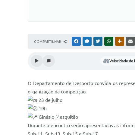
COMPARTILHAR
FACEBOOK
MESSENGER
TWITTER
WHATSAPP
OUTRAS
Velocidade de l
O Departamento de Desporto convida os represen
organização da competição.
23 de julho
19h
Ginásio Mesquitão
Durante o encontro serão apresentadas as informa
Sub-11, Sub-13, Sub-15 e Sub-17.