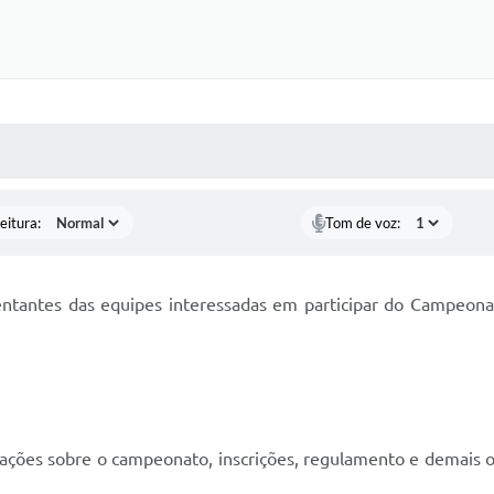
 MÍDIAS
RECEBA NOTÍCIAS
eitura:
Tom de voz:
tantes das equipes interessadas em participar do Campeonat
ções sobre o campeonato, inscrições, regulamento e demais or