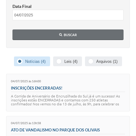
Data Final
Contato
Ramais
BUSCAR
Relação de Medicamentos
Carta de Serviços
Relatório Ouvidoria 2021
Notícias (4)
Leis (4)
Arquivos (1)
Relatório Ouvidoria 2022
04/07/2025 às 16h00
Relatório Ouvidoria 2024
INSCRIÇÕES ENCERRADAS!
A Corrida de Aniversário de Encruzilhada do Sul já é um sucesso! As
Galeria de Fotos
inscrições estão ENCERRADAS e contamos com 250 atletas
confirmados! Nos vemos no dia 13 de julho, às 9h, para celebrar os
176 anos da nossa cidade com m…
Negócios
04/07/2025 às 13h58
ATO DE VANDALISMO NO PARQUE DOS OLIVAIS