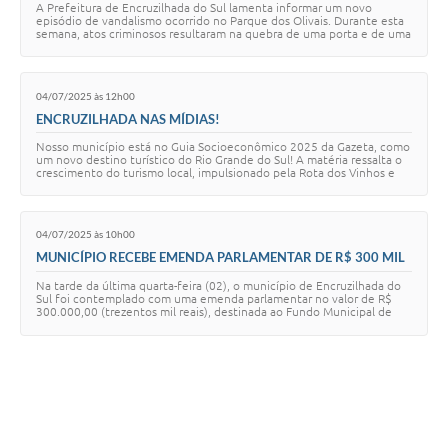
A Prefeitura de Encruzilhada do Sul lamenta informar um novo
episódio de vandalismo ocorrido no Parque dos Olivais. Durante esta
semana, atos criminosos resultaram na quebra de uma porta e de uma
janela do pavilhão local…
04/07/2025 às 12h00
ENCRUZILHADA NAS MÍDIAS!
Nosso município está no Guia Socioeconômico 2025 da Gazeta, como
um novo destino turístico do Rio Grande do Sul! A matéria ressalta o
crescimento do turismo local, impulsionado pela Rota dos Vinhos e
Azeites, e pela valo…
04/07/2025 às 10h00
MUNICÍPIO RECEBE EMENDA PARLAMENTAR DE R$ 300 MIL
PARA A SAÚDE
Na tarde da última quarta-feira (02), o município de Encruzilhada do
Sul foi contemplado com uma emenda parlamentar no valor de R$
300.000,00 (trezentos mil reais), destinada ao Fundo Municipal de
Saúde. A emenda é fruto…