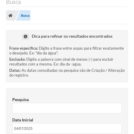
Busca
A Prefeitura
Busca
Município
Turismo
Dica para refinar os resultados encontrados
Transparência
Frase específica:
Digite a frase entre aspas para filtrar exatamente
o desejado. Ex: "dia da água".
1DOC
Exclusão:
Digite a palavra com sinal de menos (-) para excluir
resultados com a mesma. Ex: dia da -agua.
Datas:
As datas consultadas na pesquisa são de Criação / Alteração
Legislação
do registro.
PARCEIROS
Contratos
Pesquisa
Ouvidoria
Data Inicial
Links
Telefones Úteis