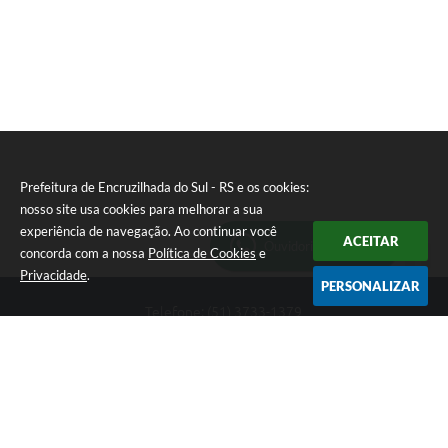
Prefeitura de Encruzilhada do Sul - RS e os cookies:
nosso site usa cookies para melhorar a sua
experiência de navegação. Ao continuar você
ACEITAR
Ouvidoria Municipal
concorda com a nossa
Política de Cookies
e
Privacidade
.
PERSONALIZAR
Telefone: (51) 3733-1379
Endereço: Av. Rio Branco, 261, Centro | CEP: 96610-000
Segunda-feira a sexta-feira, das 8:00 às 12:00 horas - 13:30 às
17:30 horas
CNPJ: 89.363.642/0001-69
Prefeitura de Encruzilhada do Sul - RS