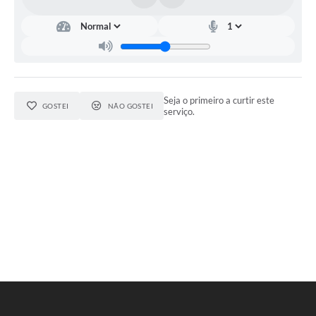
Contato
Ramais
Relação de Medicamentos
Seja o primeiro a curtir este
GOSTEI
NÃO GOSTEI
Carta de Serviços
serviço.
Relatório Ouvidoria 2021
Relatório Ouvidoria 2022
Relatório Ouvidoria 2024
Galeria de Fotos
Negócios