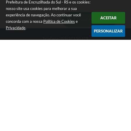
Prefeitura de Encruzilhada do Sul - RS e os cookies:
nosso site usa cookies para melhorar a sua
experiência de navegação. Ao continuar você
ACEITAR
Ouvidoria Municipal
concorda com a nossa
Política de Cookies
e
Privacidade
.
PERSONALIZAR
Telefone: (51) 3733-1379
Endereço: Av. Rio Branco, 261, Centro | CEP: 96610-000
Segunda-feira a sexta-feira, das 8:00 às 12:00 horas - 13:30 às
17:30 horas
CNPJ: 89.363.642/0001-69
Prefeitura de Encruzilhada do Sul - RS
Versão do Sistema:
3.5.3 - 19/06/2026
Portal atualizado em:
06/08/2026 16:18
Dados Abertos
Copyright Instar - 2006-2026. Todos os direitos reservados -
Instar Tecnologia