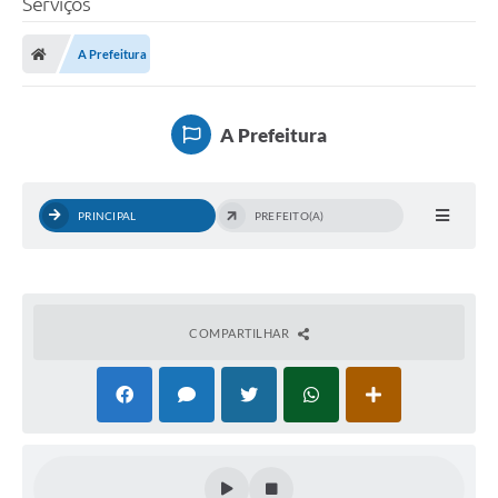
Serviços
A Prefeitura
A Prefeitura
Município
Turismo
A Prefeitura
Transparência
1DOC
PRINCIPAL
PREFEITO(A)
Legislação
PARCEIROS
COMPARTILHAR
Contratos
Ouvidoria
Links
Telefones Úteis