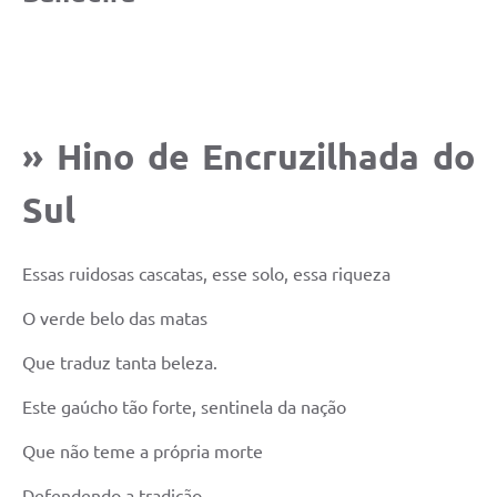
Contato
Ramais
Relação de Medicamentos
» Hino de Encruzilhada do
Carta de Serviços
Sul
Relatório Ouvidoria 2021
Relatório Ouvidoria 2022
Essas ruidosas cascatas, esse solo, essa riqueza
Relatório Ouvidoria 2024
O verde belo das matas
Galeria de Fotos
Que traduz tanta beleza.
Negócios
Este gaúcho tão forte, sentinela da nação
Que não teme a própria morte
Defendendo a tradição.