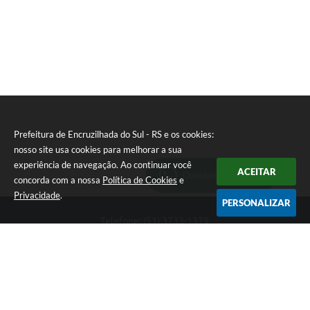
Prefeitura de Encruzilhada do Sul - RS e os cookies:
nosso site usa cookies para melhorar a sua
experiência de navegação. Ao continuar você
ACEITAR
Ouvidoria Municipal
concorda com a nossa
Política de Cookies
e
Privacidade
.
PERSONALIZAR
Telefone: (51) 3733-1379
Endereço: Av. Rio Branco, 261, Centro | CEP: 96610-000
Segunda-feira a sexta-feira, das 8:00 às 12:00 horas - 13:30 às
17:30 horas
CNPJ: 89.363.642/0001-69
Prefeitura de Encruzilhada do Sul - RS