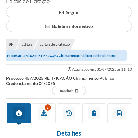
Editais de Licitação
A Prefeitura
Seguir
Município
Boletim informativo
Turismo
Editais
Editais de Licitação
Transparência
Processo 457/2025 RETIFICAÇÃO Chamamento Público Credenciamento
1DOC
04/2025
Atualizado em: 31/07/2025 às 11h10
Legislação
Processo 457/2025 RETIFICAÇÃO Chamamento Público
Credenciamento 04/2025
PARCEIROS
Imprimir
Contratos
1
Ouvidoria
Links
Detalhes
Telefones Úteis