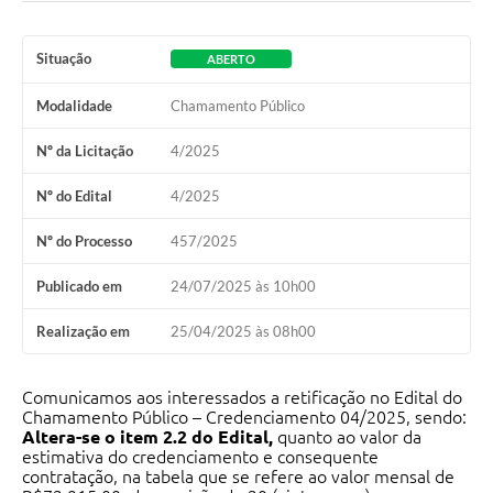
Contato
Situação
ABERTO
Ramais
Modalidade
Chamamento Público
Relação de Medicamentos
Nº da Licitação
4/2025
Carta de Serviços
Nº do Edital
4/2025
Relatório Ouvidoria 2021
Nº do Processo
457/2025
Relatório Ouvidoria 2022
Publicado em
24/07/2025 às 10h00
Relatório Ouvidoria 2024
Realização em
25/04/2025 às 08h00
Galeria de Fotos
Comunicamos aos interessados a retificação no Edital do
Negócios
Chamamento Público – Credenciamento 04/2025, sendo:
Altera-se o item 2.2 do Edital,
quanto ao valor da
estimativa do credenciamento e consequente
contratação, na tabela que se refere ao valor mensal de