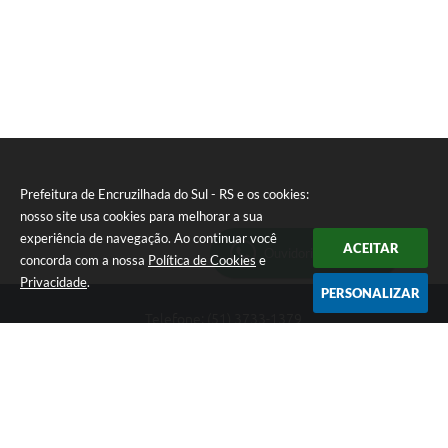
Prefeitura de Encruzilhada do Sul - RS e os cookies:
nosso site usa cookies para melhorar a sua
experiência de navegação. Ao continuar você
ACEITAR
Ouvidoria Municipal
concorda com a nossa
Política de Cookies
e
Privacidade
.
PERSONALIZAR
Telefone: (51) 3733-1379
Endereço: Av. Rio Branco, 261, Centro | CEP: 96610-000
Segunda-feira a sexta-feira, das 8:00 às 12:00 horas - 13:30 às
17:30 horas
CNPJ: 89.363.642/0001-69
Prefeitura de Encruzilhada do Sul - RS