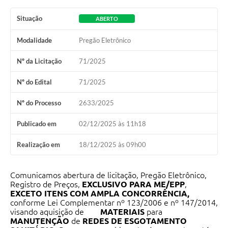
Contato
Situação
ABERTO
Ramais
Modalidade
Pregão Eletrônico
Relação de Medicamentos
Nº da Licitação
71/2025
Carta de Serviços
Nº do Edital
71/2025
Relatório Ouvidoria 2021
Nº do Processo
2633/2025
Relatório Ouvidoria 2022
Publicado em
02/12/2025 às 11h18
Relatório Ouvidoria 2024
Realização em
18/12/2025 às 09h00
Galeria de Fotos
Comunicamos abertura de licitação, Pregão Eletrônico,
Registro de Preços,
EXCLUSIVO PARA ME/EPP
,
Negócios
EXCETO ITENS COM AMPLA CONCORRÊNCIA,
conforme Lei Complementar nº 123/2006 e nº 147/2014,
visando aquisição de
MATERIAIS
para
MANUTENÇÃO
de
REDES DE ESGOTAMENTO