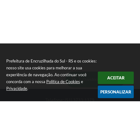
Prefeitura de Encruzilhada do Sul - RS e os cookies:
nosso site usa cookies para melhorar a sua
experiência de navegação. Ao continuar você
ACEITAR
Ouvidoria Municipal
concorda com a nossa
Política de Cookies
e
Privacidade
.
PERSONALIZAR
Telefone: (51) 3733-1379
Endereço: Av. Rio Branco, 261, Centro | CEP: 96610-000
Segunda-feira a sexta-feira, das 8:00 às 12:00 horas - 13:30 às
17:30 horas
CNPJ: 89.363.642/0001-69
Prefeitura de Encruzilhada do Sul - RS