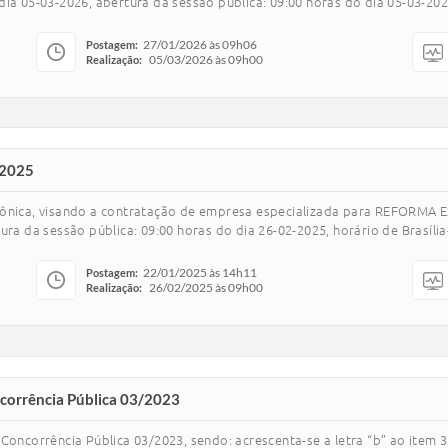
a 05-03-2026, abertura da sessão pública: 09:00 horas do dia 05-03-2026,
27/01/2026 às 09h06
Postagem:
05/03/2026 às 09h00
Realização:
/2025
trônica, visando a contratação de empresa especializada para REFORMA
ra da sessão pública: 09:00 horas do dia 26-02-2025, horário de Brasília-D
22/01/2025 às 14h11
Postagem:
26/02/2025 às 09h00
Realização:
ncorrência Pública 03/2023
Concorrência Pública 03/2023, sendo: acrescenta-se a letra “b” ao item 