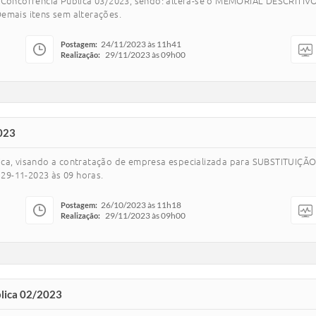
 Concorrência Pública 03/2023, sendo: altera-se o MEMORIAL DESCRITIVO 
emais itens sem alterações.
24/11/2023 às 11h41
Postagem:
29/11/2023 às 09h00
Realização:
023
blica, visando a contratação de empresa especializada para SUBSTITU
29-11-2023 às 09 horas.
26/10/2023 às 11h18
Postagem:
29/11/2023 às 09h00
Realização:
blica 02/2023