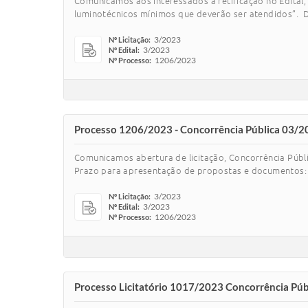
Comunicamos aos interessados a retificação no Edital,
luminotécnicos mínimos que deverão ser atendidos”. D
3/2023
Nº Licitação:
3/2023
Nº Edital:
1206/2023
Nº Processo:
Processo 1206/2023 - Concorrência Pública 03/2
Comunicamos abertura de licitação, Concorrência Pú
Prazo para apresentação de propostas e documentos: 
3/2023
Nº Licitação:
3/2023
Nº Edital:
1206/2023
Nº Processo:
Processo Licitatório 1017/2023 Concorrência Pú