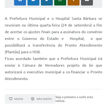
Contato
Ramais
A Prefeitura Municipal e o Hospital Santa Bárbara se
reuniram na última quarta-feira (24 de setembro) a fim
Relação de Medicamentos
de acertar os ajustes finais para a assinatura do convênio
Carta de Serviços
entre o Governo do Estado e Hospital, o que
possibilitará a transferência do Pronto Atendimento
Relatório Ouvidoria 2021
(Plantão) para o HSB.
Relatório Ouvidoria 2022
Ficou acordado também que a Prefeitura Municipal irá
enviar à Câmara de Vereadores projeto de lei que
Relatório Ouvidoria 2024
autorizará o executivo municipal a co-financiar o Pronto
Galeria de Fotos
Atendimento.
Negócios
Seja o primeiro a curtir esta
GOSTEI
NÃO GOSTEI
notícia.