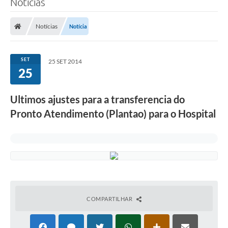
Notícias
A Prefeitura
Notícias
Notícia
Município
Turismo
SET
25 SET 2014
25
Transparência
Ultimos ajustes para a transferencia do
1DOC
Pronto Atendimento (Plantao) para o Hospital
Legislação
PARCEIROS
Contratos
Ouvidoria
COMPARTILHAR
Links
Telefones Úteis