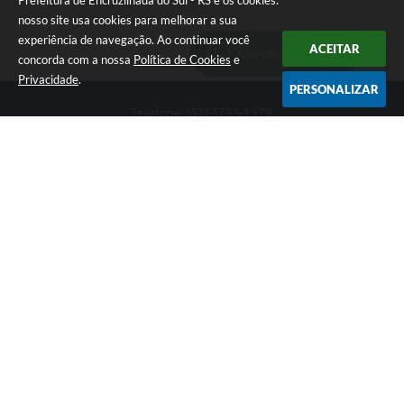
Prefeitura de Encruzilhada do Sul - RS e os cookies:
nosso site usa cookies para melhorar a sua
experiência de navegação. Ao continuar você
ACEITAR
Ouvidoria Municipal
concorda com a nossa
Política de Cookies
e
Privacidade
.
PERSONALIZAR
Telefone: (51) 3733-1379
Endereço: Av. Rio Branco, 261, Centro | CEP: 96610-000
Segunda-feira a sexta-feira, das 8:00 às 12:00 horas - 13:30 às
17:30 horas
CNPJ: 89.363.642/0001-69
Prefeitura de Encruzilhada do Sul - RS
Versão do Sistema:
3.5.3 - 19/06/2026
Portal atualizado em:
06/08/2026 16:18
Dados Abertos
Copyright Instar - 2006-2026. Todos os direitos reservados -
Instar Tecnologia