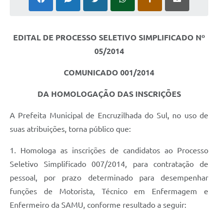
Contato
Ramais
EDITAL DE PROCESSO SELETIVO SIMPLIFICADO Nº
05/2014
Relação de Medicamentos
COMUNICADO 001/2014
Carta de Serviços
DA HOMOLOGAÇÃO DAS INSCRIÇÕES
Relatório Ouvidoria 2021
A Prefeita Municipal de Encruzilhada do Sul, no uso de
Relatório Ouvidoria 2022
suas atribuições, torna público que:
Relatório Ouvidoria 2024
1. Homologa as inscrições de candidatos ao Processo
Galeria de Fotos
Seletivo Simplificado 007/2014, para contratação de
Negócios
pessoal, por prazo determinado para desempenhar
funções de Motorista, Técnico em Enfermagem e
Enfermeiro da SAMU, conforme resultado a seguir: