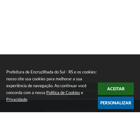
Prefeitura de Encruzilhada do Sul - RS e os cookies:
nosso site usa cookies para melhorar a sua
experiência de navegação. Ao continuar você
ACEITAR
Ouvidoria Municipal
concorda com a nossa
Política de Cookies
e
Privacidade
.
PERSONALIZAR
Telefone: (51) 3733-1379
Endereço: Av. Rio Branco, 261, Centro | CEP: 96610-000
Segunda-feira a sexta-feira, das 8:00 às 12:00 horas - 13:30 às
17:30 horas
CNPJ: 89.363.642/0001-69