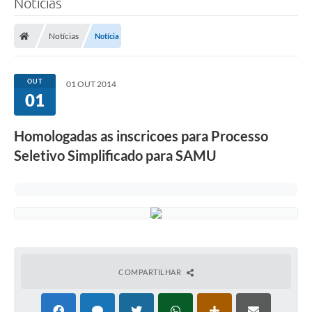
Notícias
A Prefeitura
Notícias
Notícia
Município
Turismo
OUT
01 OUT 2014
01
Transparência
Homologadas as inscricoes para Processo
1DOC
Seletivo Simplificado para SAMU
Legislação
PARCEIROS
Contratos
Ouvidoria
COMPARTILHAR
Links
Telefones Úteis