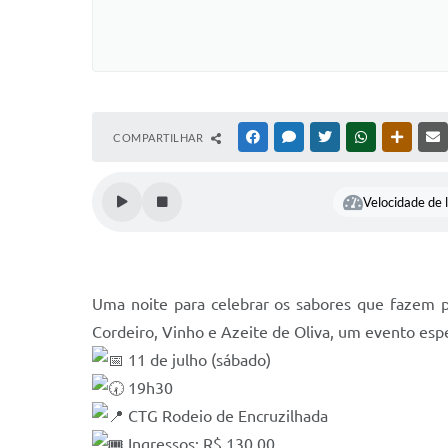
COMPARTILHAR
FACEBOOK
MESSENGER
TWITTER
WHATSAPP
OUTRAS
Velocidade de l
Uma noite para celebrar os sabores que fazem p
Cordeiro, Vinho e Azeite de Oliva, um evento espe
11 de julho (sábado)
19h30
CTG Rodeio de Encruzilhada
Ingressos: R$ 130,00