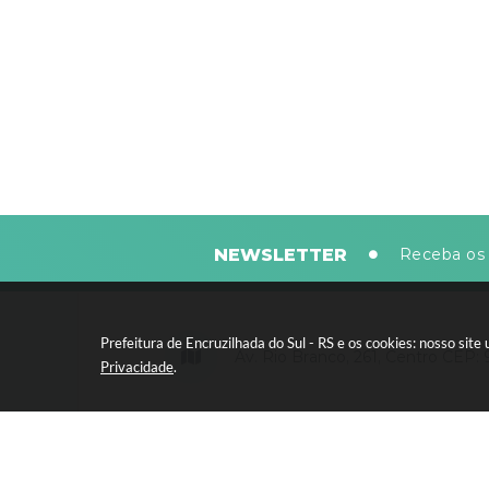
NEWSLETTER
Receba os 
Prefeitura de Encruzilhada do Sul - RS e os cookies: nosso si
Av. Rio Branco, 261, Centro CEP:
Privacidade
.
Segunda-feira a sexta-feira, das 8
horas - 13:30 às 17:30 horas