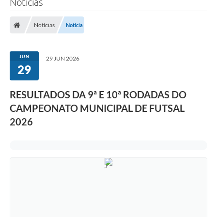
Notícias
A Prefeitura
Notícias
Notícia
Município
Turismo
JUN
29 JUN 2026
29
Transparência
RESULTADOS DA 9ª E 10ª RODADAS DO
1DOC
CAMPEONATO MUNICIPAL DE FUTSAL
Legislação
2026
PARCEIROS
Contratos
Ouvidoria
Links
Telefones Úteis