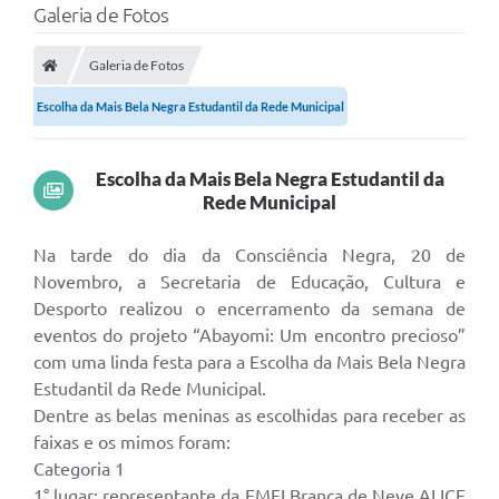
Galeria de Fotos
A Prefeitura
Galeria de Fotos
Município
Escolha da Mais Bela Negra Estudantil da Rede Municipal
Turismo
Transparência
Escolha da Mais Bela Negra Estudantil da
Rede Municipal
1DOC
Na tarde do dia da Consciência Negra, 20 de
Legislação
Novembro, a Secretaria de Educação, Cultura e
Desporto realizou o encerramento da semana de
PARCEIROS
eventos do projeto “Abayomi: Um encontro precioso”
Contratos
com uma linda festa para a Escolha da Mais Bela Negra
Estudantil da Rede Municipal.
Ouvidoria
Dentre as belas meninas as escolhidas para receber as
faixas e os mimos foram:
Links
Categoria 1
Telefones Úteis
1° lugar: representante da EMEI Branca de Neve ALICE