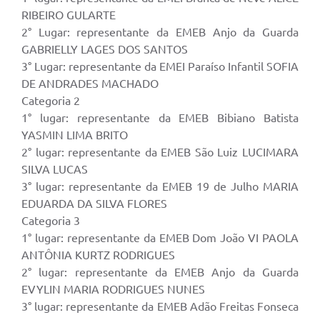
RIBEIRO GULARTE
Contato
2° Lugar: representante da EMEB Anjo da Guarda
GABRIELLY LAGES DOS SANTOS
Ramais
3° Lugar: representante da EMEI Paraíso Infantil SOFIA
DE ANDRADES MACHADO
Relação de Medicamentos
Categoria 2
Carta de Serviços
1° lugar: representante da EMEB Bibiano Batista
YASMIN LIMA BRITO
Relatório Ouvidoria 2021
2° lugar: representante da EMEB São Luiz LUCIMARA
SILVA LUCAS
Relatório Ouvidoria 2022
3° lugar: representante da EMEB 19 de Julho MARIA
Relatório Ouvidoria 2024
EDUARDA DA SILVA FLORES
Categoria 3
Galeria de Fotos
1° lugar: representante da EMEB Dom João VI PAOLA
ANTÔNIA KURTZ RODRIGUES
Negócios
2° lugar: representante da EMEB Anjo da Guarda
EVYLIN MARIA RODRIGUES NUNES
3° lugar: representante da EMEB Adão Freitas Fonseca