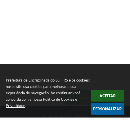
Prefeitura de Encruzilhada do Sul - RS e os cookies:
nosso site usa cookies para melhorar a sua
experiência de navegação. Ao continuar você
ACEITAR
Ouvidoria Municipal
concorda com a nossa
Política de Cookies
e
Privacidade
.
PERSONALIZAR
Telefone: (51) 3733-1379
Endereço: Av. Rio Branco, 261, Centro | CEP: 96610-000
Segunda-feira a sexta-feira, das 8:00 às 12:00 horas - 13:30 às