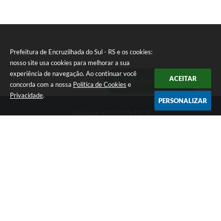
Prefeitura de Encruzilhada do Sul - RS e os cookies:
nosso site usa cookies para melhorar a sua
experiência de navegação. Ao continuar você
ACEITAR
Ouvidoria Municipal
concorda com a nossa
Política de Cookies
e
Privacidade
.
PERSONALIZAR
Telefone: (51) 3733-1379
Endereço: Av. Rio Branco, 261, Centro | CEP: 96610-000
Segunda-feira a sexta-feira, das 8:00 às 12:00 horas - 13:30 às
17:30 horas
CNPJ: 89.363.642/0001-69
Prefeitura de Encruzilhada do Sul - RS
Versão do Sistema:
3.5.3 - 19/06/2026
Portal atualizado em:
06/08/2026 16:18