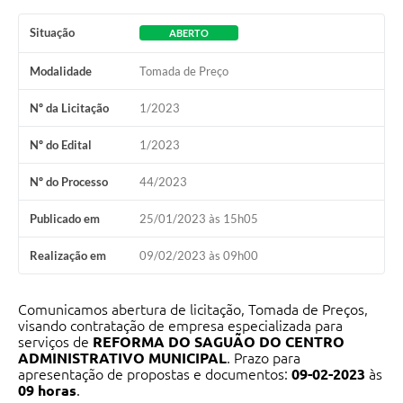
Contato
Situação
ABERTO
Ramais
Modalidade
Tomada de Preço
Relação de Medicamentos
Nº da Licitação
1/2023
Carta de Serviços
Nº do Edital
1/2023
Relatório Ouvidoria 2021
Nº do Processo
44/2023
Relatório Ouvidoria 2022
Publicado em
25/01/2023 às 15h05
Relatório Ouvidoria 2024
Realização em
09/02/2023 às 09h00
Galeria de Fotos
Comunicamos abertura de licitação, Tomada de Preços,
visando contratação de empresa especializada para
Negócios
serviços de
REFORMA DO SAGUÃO DO CENTRO
ADMINISTRATIVO MUNICIPAL
. Prazo para
apresentação de propostas e documentos:
09
-02-2023
às
09 horas
.