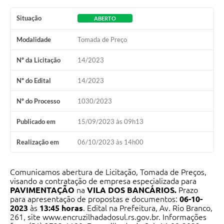
Contato
Situação
ABERTO
Ramais
Modalidade
Tomada de Preço
Relação de Medicamentos
Nº da Licitação
14/2023
Carta de Serviços
Nº do Edital
14/2023
Relatório Ouvidoria 2021
Nº do Processo
1030/2023
Relatório Ouvidoria 2022
Publicado em
15/09/2023 às 09h13
Relatório Ouvidoria 2024
Realização em
06/10/2023 às 14h00
Galeria de Fotos
Comunicamos abertura de Licitação, Tomada de Preços,
visando a contratação de empresa especializada para
Negócios
PAVIMENTAÇÃO
na
VILA DOS BANCÁRIOS.
Prazo
para apresentação de propostas e documentos:
06-10
-
2023
às
13:45 horas
. Edital na Prefeitura, Av. Rio Branco,
261, site
www.encruzilhadadosul.rs.gov.br
. Informações