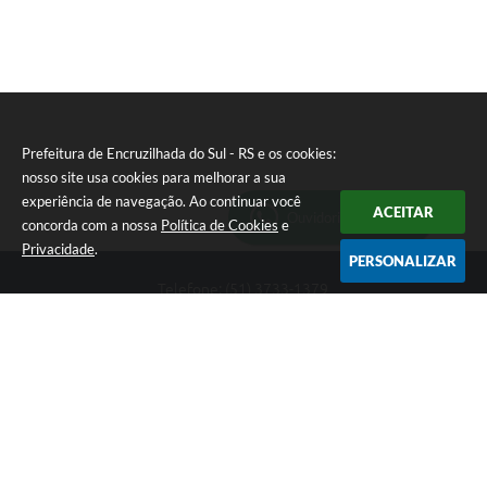
Prefeitura de Encruzilhada do Sul - RS e os cookies:
nosso site usa cookies para melhorar a sua
experiência de navegação. Ao continuar você
ACEITAR
Ouvidoria Municipal
concorda com a nossa
Política de Cookies
e
Privacidade
.
PERSONALIZAR
Telefone: (51) 3733-1379
Endereço: Av. Rio Branco, 261, Centro | CEP: 96610-000
Segunda-feira a sexta-feira, das 8:00 às 12:00 horas - 13:30 às
17:30 horas
CNPJ: 89.363.642/0001-69
Prefeitura de Encruzilhada do Sul - RS
Versão do Sistema:
3.5.3 - 19/06/2026