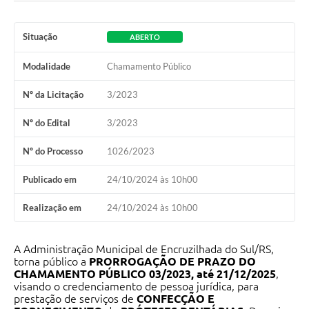
Contato
Situação
ABERTO
Ramais
Modalidade
Chamamento Público
Relação de Medicamentos
Nº da Licitação
3/2023
Carta de Serviços
Nº do Edital
3/2023
Relatório Ouvidoria 2021
Nº do Processo
1026/2023
Relatório Ouvidoria 2022
Publicado em
24/10/2024 às 10h00
Relatório Ouvidoria 2024
Realização em
24/10/2024 às 10h00
Galeria de Fotos
A Administração Municipal de Encruzilhada do Sul/RS,
Negócios
torna público a
PRORROGAÇÃO DE PRAZO DO
CHAMAMENTO PÚBLICO 03/2023, até 21/12/2025
,
visando o credenciamento de pessoa jurídica, para
prestação de serviços de
CONFECÇÃO E