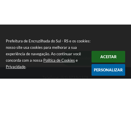
Prefeitura de Encruzilhada do Sul - RS e os cookies:
nosso site usa cookies para melhorar a sua
experiência de navegação. Ao continuar você
ACEITAR
Ouvidoria Municipal
concorda com a nossa
Política de Cookies
e
Privacidade
.
PERSONALIZAR
Telefone: (51) 3733-1379
Endereço: Av. Rio Branco, 261, Centro | CEP: 96610-000
Segunda-feira a sexta-feira, das 8:00 às 12:00 horas - 13:30 às
17:30 horas
CNPJ: 89.363.642/0001-69
Prefeitura de Encruzilhada do Sul - RS
Versão do Sistema:
3.5.3 - 19/06/2026