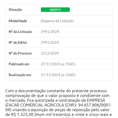
Contato
Situação
ABERTO
Ramais
Modalidade
Dispensa de Licitação
Relação de Medicamentos
Nº da Licitação
2991/2024
Carta de Serviços
Nº do Edital
2991/2024
Relatório Ouvidoria 2021
Nº do Processo
3112/2024
Relatório Ouvidoria 2022
Publicado em
27/11/2024 às 15h05
Relatório Ouvidoria 2024
Realização em
27/11/2024 às 15h05
Galeria de Fotos
Com a documentação constante do presente processo,
comprovação de que o valor proposto é condizente com
Negócios
o mercado, fica autorizada a contratação da EMPRESA
IZACAR COMERCIAL AGRICOLA (CNPJ: 94.657.806/0001-
09) visando a aquisição de peças de reposição pelo valor
de R$ 1.325,40 (Hum mil trezentos e vinte e cinco reais e