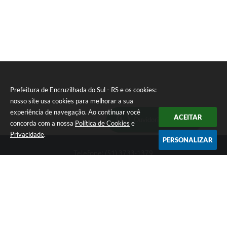
Prefeitura de Encruzilhada do Sul - RS e os cookies:
nosso site usa cookies para melhorar a sua
experiência de navegação. Ao continuar você
ACEITAR
Ouvidoria Municipal
concorda com a nossa
Política de Cookies
e
Privacidade
.
PERSONALIZAR
Telefone: (51) 3733-1379
Endereço: Av. Rio Branco, 261, Centro | CEP: 96610-000
Segunda-feira a sexta-feira, das 8:00 às 12:00 horas - 13:30 às
17:30 horas
CNPJ: 89.363.642/0001-69
Prefeitura de Encruzilhada do Sul - RS