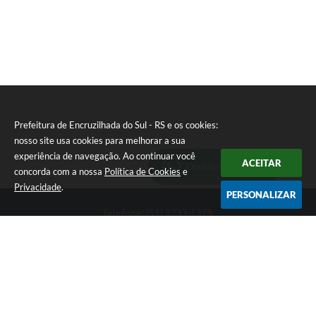
Prefeitura de Encruzilhada do Sul - RS e os cookies:
nosso site usa cookies para melhorar a sua
experiência de navegação. Ao continuar você
ACEITAR
Ouvidoria Municipal
concorda com a nossa
Política de Cookies
e
Privacidade
.
PERSONALIZAR
Telefone: (51) 3733-1379
Endereço: Av. Rio Branco, 261, Centro | CEP: 96610-000
Segunda-feira a sexta-feira, das 8:00 às 12:00 horas - 13:30 às
17:30 horas
CNPJ: 89.363.642/0001-69
Prefeitura de Encruzilhada do Sul - RS