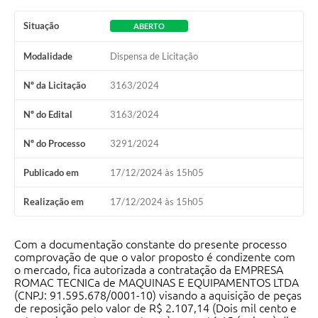
Contato
Situação
ABERTO
Ramais
Modalidade
Dispensa de Licitação
Relação de Medicamentos
Nº da Licitação
3163/2024
Carta de Serviços
Nº do Edital
3163/2024
Relatório Ouvidoria 2021
Nº do Processo
3291/2024
Relatório Ouvidoria 2022
Publicado em
17/12/2024 às 15h05
Relatório Ouvidoria 2024
Realização em
17/12/2024 às 15h05
Galeria de Fotos
Com a documentação constante do presente processo
comprovação de que o valor proposto é condizente com
Negócios
o mercado, fica autorizada a contratação da EMPRESA
ROMAC TECNICa de MAQUINAS E EQUIPAMENTOS LTDA
(CNPJ: 91.595.678/0001-10) visando a aquisição de peças
de reposição pelo valor de R$ 2.107,14 (Dois mil cento e