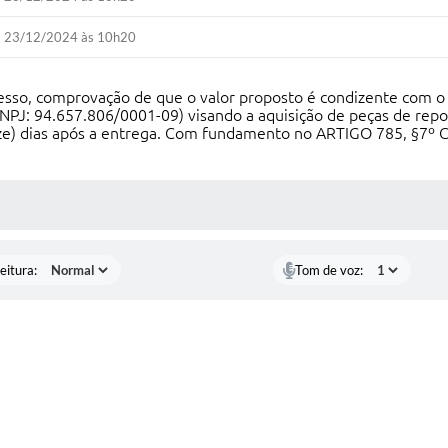
23/12/2024 às 10h20
so, comprovação de que o valor proposto é condizente com o m
94.657.806/0001-09) visando a aquisição de peças de reposi
inze) dias após a entrega. Com fundamento no ARTIGO 785, §7º 
 MÍDIAS
eitura:
Tom de voz: