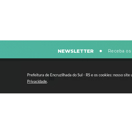
NEWSLETTER
Receba os 
Prefeitura de Encruzilhada do Sul - RS e os cookies: nosso si
Av. Rio Branco, 261, Centro CEP:
Privacidade
.
Segunda-feira a sexta-feira, das 8
horas - 13:30 às 17:30 horas