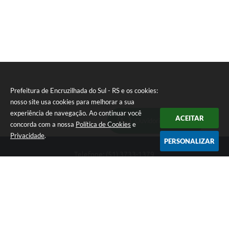
Prefeitura de Encruzilhada do Sul - RS e os cookies:
nosso site usa cookies para melhorar a sua
experiência de navegação. Ao continuar você
ACEITAR
Ouvidoria Municipal
concorda com a nossa
Política de Cookies
e
Privacidade
.
PERSONALIZAR
Telefone: (51) 3733-1379
Endereço: Av. Rio Branco, 261, Centro | CEP: 96610-000
Segunda-feira a sexta-feira, das 8:00 às 12:00 horas - 13:30 às
17:30 horas
CNPJ: 89.363.642/0001-69
Prefeitura de Encruzilhada do Sul - RS