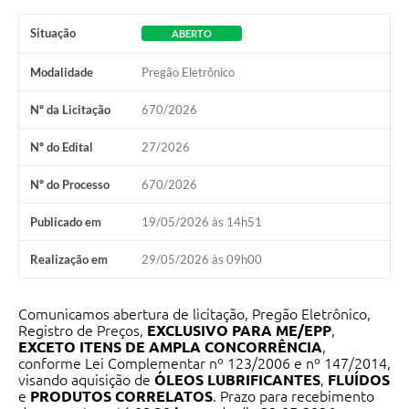
Contato
Situação
ABERTO
Ramais
Modalidade
Pregão Eletrônico
Relação de Medicamentos
Nº da Licitação
670/2026
Carta de Serviços
Nº do Edital
27/2026
Relatório Ouvidoria 2021
Nº do Processo
670/2026
Relatório Ouvidoria 2022
Publicado em
19/05/2026 às 14h51
Relatório Ouvidoria 2024
Realização em
29/05/2026 às 09h00
Galeria de Fotos
Comunicamos abertura de licitação, Pregão Eletrônico,
Registro de Preços,
EXCLUSIVO PARA ME/EPP
,
Negócios
EXCETO ITENS DE AMPLA CONCORRÊNCIA
,
conforme Lei Complementar nº 123/2006 e nº 147/2014,
visando aquisição de
ÓLEOS LUBRIFICANTES
,
FLUÍDOS
e
PRODUTOS CORRELATOS
. Prazo para recebimento