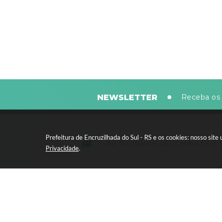
NEWSLETTER
Receba os 
Prefeitura de Encruzilhada do Sul - RS e os cookies: nosso si
Av. Rio Branco, 261, Centro CEP:
Privacidade
.
Segunda-feira a sexta-feira, das 8
horas - 13:30 às 17:30 horas