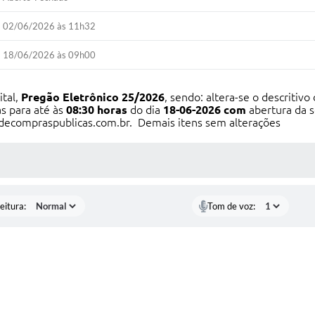
02/06/2026 às 11h32
18/06/2026 às 09h00
ital,
Pregão
Eletrônico 25/2026
, sendo: altera-se o descritiv
s para até às
08
:30 horas
do dia
18-06
-2026 com
abertura da s
decompraspublicas.com.br. Demais itens sem alterações
 MÍDIAS
eitura:
Tom de voz: