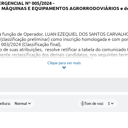
GENCIAL Nº 005/2024 -
ÁQUINAS E EQUIPAMENTOS AGRORRODOVIÁRIOS e de 
to à função de Operador, LUAN EZEQUIEL DOS SANTOS CARVALHO
lassificação preliminar) como inscrição homologada e com po
03/2024 (Classificação final),
o de suas atribuições, resolve retificar a tabela do comunicado
ente reclassificação dos demais candidatos, nos seguintes ter
Clique para ver mais
Tempo
comprovad
Recurso
o
6.704 dias
NÃO
 MÍDIAS
ra Correa
5.419 dias
NÃO
SIM. Mantida
pontuação
preliminar, com
eitura:
Tom de voz:
aides
2.311 dias
improvimento do
recurso para fins
de modificação.
eira dos
1.317 dias
NÃO