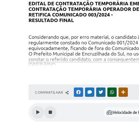
EDITAL DE CONTRATAÇÃO TEMPORÁRIA EMER
CONTRATAÇÃO TEMPORÁRIA OPERADOR DE M
RETIFICA COMUNICADO 003/2024 -
RESULTADO FINAL
Considerando que, por erro material, o candida
regularmente constado no Comunicado 001/2024 (c
equivocadamente, ficando de fora do Comunicado 0
O Prefeito Municipal de Encruzilhada do Sul, no us
constar o referido candidato, com a consequentem
OPERÁRIO
Classificação
Protocolo
Nome
1º
3501/5/2024
Adriano Rush
COMPARTILHAR
FACEBOOK
MESSENGER
TWITTER
WHATSAPP
OUTRAS
2º
3567/5/2024
Paulo José Olivei
Velocidade de l
3º
3476/5/2024
Luciano da Luz At
Carlos Mozar Ferr
4º
3588/5/2024