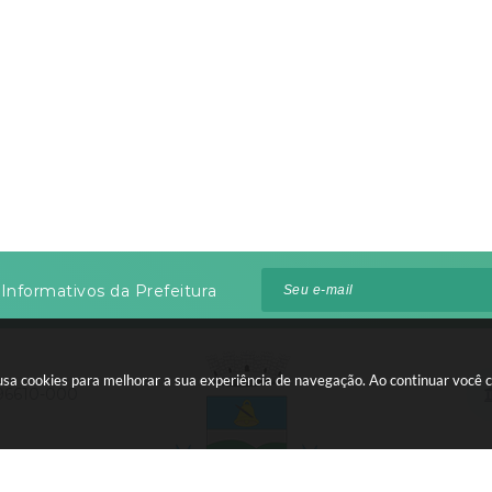
Silva
875 dias
NÃO
achado
498 dias
NÃO
ues
457 dias
NÃO
z dos Santos
352 dias
NÃO
Oliveira do
269dias
NÃO
Rodrigues
173 dias
NÃO
egre
127 dias
NÃO
 da Luz
96 dias
NÃO
Zero dias
s Correa
(desempate
NÃO
por sorteio)
Zero dias
Informativos da Prefeitura
ntos
(desempate
NÃO
por sorteio)
Zero dias
ira Vargas
(desempate
NÃO
te usa cookies para melhorar a sua experiência de navegação. Ao continuar voc
por sorteio)
 96610-000
Zero dias
Morais
(desempate
NÃO
por sorteio)
:00 às 12:00
Zero dias
tos Barbosa
(desempate
NÃO