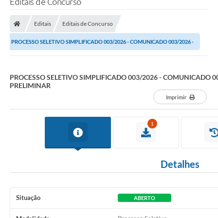
Editais de Concurso
A Prefeitura
Editais
Editais de Concurso
Município
PROCESSO SELETIVO SIMPLIFICADO 003/2026 - COMUNICADO 003/2026 -
Turismo
DA CLASSIFICAÇÃO PRELIMINAR
Transparência
PROCESSO SELETIVO SIMPLIFICADO 003/2026 - COMUNICADO 00
PRELIMINAR
1DOC
Imprimir
Legislação
1
PARCEIROS
Contratos
Detalhes
Ouvidoria
Links
Situação
ABERTO
Telefones Úteis