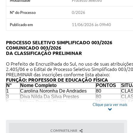
Modalidade
Processo Seletivo
Contato
Nº do Processo
0/2026
Ramais
Publicado em
11/06/2026 às 09h40
Relação de Medicamentos
PROCESSO SELETIVO SIMPLIFICADO 003/2026
Carta de Serviços
COMUNICADO 003/2026
DA CLASSIFICAÇÃO PRELIMINAR
Relatório Ouvidoria 2021
O Prefeito de Encruzilhada do Sul, no uso de suas atribuiçõe
2.405/06 e o Edital de Processo Seletivo Simplificado 003/
Relatório Ouvidoria 2022
PRELIMINAR das inscrições conforme lista abaixo:
FUNÇÃO: PROFESSOR DE EDUCAÇÃO FÍSICA
Relatório Ouvidoria 2024
N°
Nome Completo
PONTOS
SIT
1
Carolina Noronha De Andrades
80
CLAS
Galeria de Fotos
3
Diva Nilda Da Silva Prestes
80
CLAS
5
Milena Procath Flores
15
CLAS
Clique para ver mais
Negócios
6
Raiane Batista Leal
20
CLAS
9
Suzan Silveira Mietlicki Santos
40
CLAS
13
Marli Antunes De Souza
90
CLAS
17
Tiane Saquette Corrêa
15
CLAS
19
Renata Da Silva Zanatta
0
CLAS
COMPARTILHAR