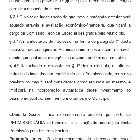
desse intento, no prazo de 15 (quinze) dias a contar da notificação
para desocupação do imóvel.
§ 2.º
O valor da indenização de que trata o parágrafo anterior será
apurado através e avaliação econômico-financeira, que ficará a
cargo da Comissão Técnica Especial designada pelo Município.
§ 3.º
A manifestação de interesse, na forma do parágrafo 1º desta
cláusula, não assegura ao Permissionário a posse sobre o imóvel,
sendo que quaisquer divergências devem ser dirimidas em juízo.
§ 4.º
Ressalvado o disposto no § 1º desta cláusula, a falta de
retirada do investimento imobilizado pelo Permissionário, no prazo
previsto no
caput
, será considerada como renúncia ao mesmo, e
implicará na incorporação automática deste investimento ao
patrimônio público, sem nenhum ônus para o Município.
Cláusula Sexta
: Fica expressamente proibida, por parte da
PERMISSIONÁRIA ou terceiros, a utilização da área objeto desta
Permissão para fins residenciais.
Parágrafo único
. O descumprimento do disposto no
caput