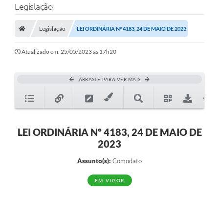
Legislação
A Prefeitura
Legislação
LEI ORDINÁRIA Nº 4183, 24 DE MAIO DE 2023
Município
Atualizado em: 25/05/2023 às 17h20
Turismo
Transparência
ARRASTE PARA VER MAIS
1DOC
Legislação
LEI ORDINÁRIA Nº 4183, 24 DE MAIO DE
PARCEIROS
2023
Contratos
Assunto(s):
Comodato
Ouvidoria
EM VIGOR
Links
Telefones Úteis