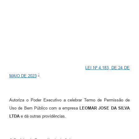
Contato
Ramais
Relação de Medicamentos
Carta de Serviços
Relatório Ouvidoria 2021
LEI Nº 4.183, DE 24 DE
Relatório Ouvidoria 2022
MAIO DE 2023
.
Relatório Ouvidoria 2024
Galeria de Fotos
Autoriza o Poder Executivo a celebrar Termo de Permissão de
Uso de Bem Público com a empresa
LEOMAR JOSE DA SILVA
Negócios
LTDA
e dá outras providências.