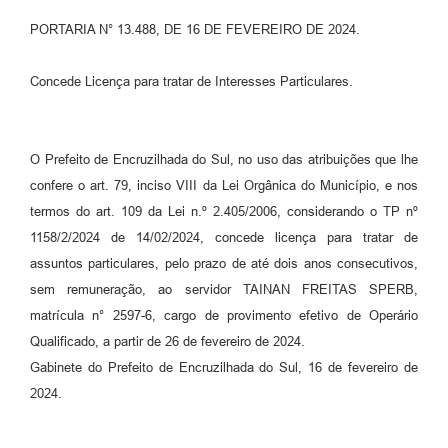
PORTARIA N° 13.488, DE 16 DE FEVEREIRO DE 2024.
Contato
Ramais
Concede Licença para tratar de Interesses Particulares.
Relação de Medicamentos
Carta de Serviços
O Prefeito de Encruzilhada do Sul, no uso das atribuições que lhe
confere o art. 79, inciso VIII da Lei Orgânica do Município, e nos
Relatório Ouvidoria 2021
termos do art. 109 da Lei n.º 2.405/2006, considerando o TP nº
1158/2/2024 de 14/02/2024, concede licença para tratar de
Relatório Ouvidoria 2022
assuntos particulares, pelo prazo de até dois anos consecutivos,
Relatório Ouvidoria 2024
sem remuneração, ao servidor TAINAN FREITAS SPERB,
matrícula n° 2597-6, cargo de provimento efetivo de Operário
Galeria de Fotos
Qualificado, a partir de 26 de fevereiro de 2024.
Negócios
Gabinete do Prefeito de Encruzilhada do Sul, 16 de fevereiro de
2024.