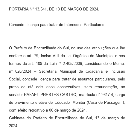
PORTARIA N° 13.541, DE 13 DE MARÇO DE 2024.
Contato
Ramais
Concede Licença para tratar de Interesses Particulares.
Relação de Medicamentos
Carta de Serviços
O Prefeito de Encruzilhada do Sul, no uso das atribuições que lhe
confere o art. 79, inciso VIII da Lei Orgânica do Município, e nos
Relatório Ouvidoria 2021
termos do art. 109 da Lei n.º 2.405/2006, considerando o Memo.
nº 026/2024 – Secretaria Municipal de Cidadania e Inclusão
Relatório Ouvidoria 2022
Social, concede licença para tratar de assuntos particulares, pelo
Relatório Ouvidoria 2024
prazo de até dois anos consecutivos, sem remuneração, ao
servidor RAFAEL PRESTES CASTRO, matrícula n° 2617-4, cargo
Galeria de Fotos
de provimento efetivo de Educador Monitor (Casa de Passagem),
Negócios
com efeito retroativo a 06 de março de 2024.
Gabinete do Prefeito de Encruzilhada do Sul, 13 de março de
2024.