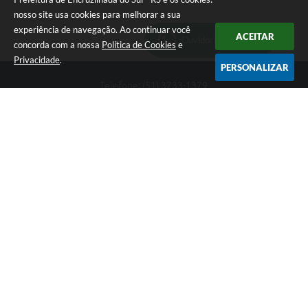
nosso site usa cookies para melhorar a sua
experiência de navegação. Ao continuar você
ACEITAR
Ouvidoria Municipal
concorda com a nossa
Política de Cookies
e
Privacidade
.
PERSONALIZAR
Telefone: (51) 3733-1379
Endereço: Av. Rio Branco, 261, Centro | CEP: 96610-000
Segunda-feira a sexta-feira, das 8:00 às 12:00 horas - 13:30 às
17:30 horas
CNPJ: 89.363.642/0001-69
Prefeitura de Encruzilhada do Sul - RS
Versão do Sistema:
3.5.3 - 19/06/2026
Portal atualizado em:
06/08/2026 16:18
Dados Abertos
Copyright Instar - 2006-2026. Todos os direitos reservados -
Instar Tecnologia