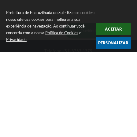
Prefeitura de Encruzilhada do Sul - RS e os cookies:
nosso site usa cookies para melhorar a sua
experiência de navegação. Ao continuar você
ACEITAR
Ouvidoria Municipal
concorda com a nossa
Política de Cookies
e
Privacidade
.
PERSONALIZAR
Telefone: (51) 3733-1379
Endereço: Av. Rio Branco, 261, Centro | CEP: 96610-000
Segunda-feira a sexta-feira, das 8:00 às 12:00 horas - 13:30 às
17:30 horas
CNPJ: 89.363.642/0001-69
Prefeitura de Encruzilhada do Sul - RS
Versão do Sistema:
3.5.3 - 19/06/2026
Portal atualizado em:
06/08/2026 16:18
Dados Abertos