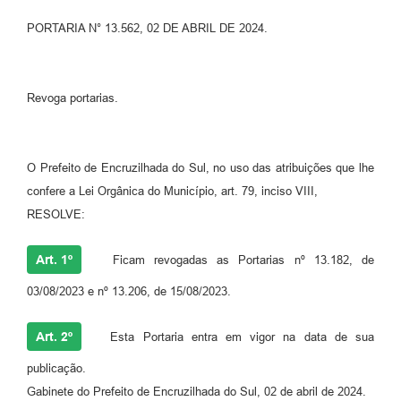
PORTARIA N° 13.562, 02 DE ABRIL DE 2024.
Contato
Ramais
Revoga portarias.
Relação de Medicamentos
Carta de Serviços
O Prefeito de Encruzilhada do Sul, no uso das atribuições que lhe
Relatório Ouvidoria 2021
confere a Lei Orgânica do Município, art. 79, inciso VIII,
RESOLVE:
Relatório Ouvidoria 2022
Relatório Ouvidoria 2024
Art. 1º
Ficam revogadas as Portarias nº 13.182, de
Galeria de Fotos
03/08/2023 e nº 13.206, de 15/08/2023.
Negócios
Art. 2º
Esta Portaria entra em vigor na data de sua
publicação.
Gabinete do Prefeito de Encruzilhada do Sul, 02 de abril de 2024.