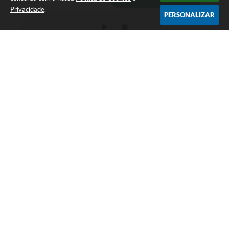
Privacidade
.
PERSONALIZAR
Telefone: (51) 3733-1379
Endereço: Av. Rio Branco, 261, Centro | CEP: 96610-000
Segunda-feira a sexta-feira, das 8:00 às 12:00 horas - 13:30 às
17:30 horas
CNPJ: 89.363.642/0001-69
Prefeitura de Encruzilhada do Sul - RS
Versão do Sistema:
3.5.3 - 19/06/2026
Portal atualizado em:
06/08/2026 16:18
Dados Abertos