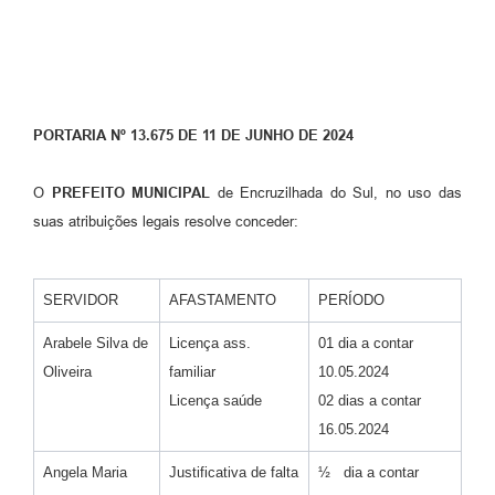
Contato
Ramais
Relação de Medicamentos
PORTARIA Nº 13.675 DE 11 DE JUNHO DE 2024
Carta de Serviços
O
PREFEITO MUNICIPAL
de Encruzilhada do Sul, no uso das
Relatório Ouvidoria 2021
suas atribuições legais resolve conceder:
Relatório Ouvidoria 2022
SERVIDOR
AFASTAMENTO
PERÍODO
Relatório Ouvidoria 2024
Arabele Silva de
Licença ass.
01 dia a contar
Galeria de Fotos
Oliveira
familiar
10.05.2024
Licença saúde
02 dias a contar
Negócios
16.05.2024
Angela Maria
Justificativa de falta
½ dia a contar