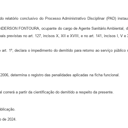
o relatório conclusivo do Processo Administrativo Disciplinar (PAD) instau
NDERSON FONTOURA, ocupante do cargo de Agente Sanitário Ambiental, de mat
onais previstas no art. 127, incisos X, XII e XVIII, e no art. 141, incisos I, V
art. 1º, declara o impedimento do demitido para retorno ao serviço público 
006, determina o registro das penalidades aplicadas na ficha funcional.
 correrá a partir da cientificação do demitido a respeito da presente.
ublicação.
o de 2024.