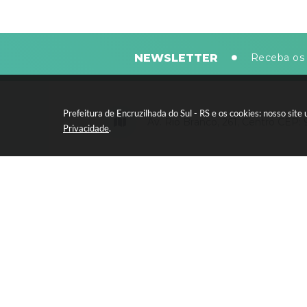
NEWSLETTER
Receba os 
Prefeitura de Encruzilhada do Sul - RS e os cookies: nosso si
Av. Rio Branco, 261, Centro CEP:
Privacidade
.
Segunda-feira a sexta-feira, das 8
horas - 13:30 às 17:30 horas
Versão