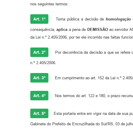
nos seguintes termos:
Art. 1º
Torna pública a decisão de
homologação
d
consequência,
aplica
a pena de
DEMISSÃO
ao servidor A
da Lei n.º 2.405/2006, por ter ele incorrido nas faltas funci
Art. 2º
Por decorrência da decisão a que se refere o 
n.º 2.405/2006.
Art. 3º
Em cumprimento ao art. 152 da Lei n.º 2.405/2
Art. 4º
Nos termos do art. 122 e 180, o prazo recursal
Art. 5º
Esta portaria entra em vigor na data de sua p
Gabinete do Prefeito de Encruzilhada do Sul/RS, 03 de julh