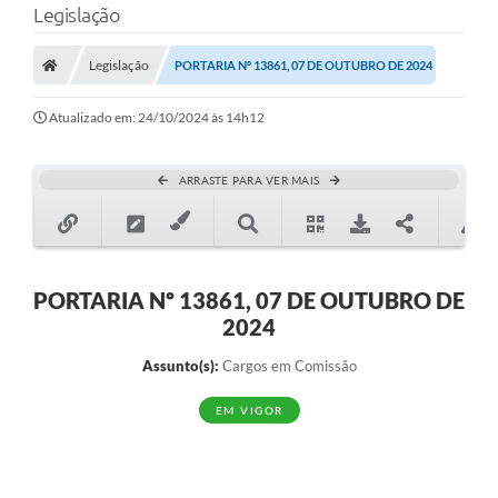
Legislação
A Prefeitura
Legislação
PORTARIA Nº 13861, 07 DE OUTUBRO DE 2024
Município
Atualizado em: 24/10/2024 às 14h12
Turismo
Transparência
ARRASTE PARA VER MAIS
1DOC
Legislação
PORTARIA Nº 13861, 07 DE OUTUBRO DE
PARCEIROS
2024
Contratos
Assunto(s):
Cargos em Comissão
Ouvidoria
EM VIGOR
Links
Telefones Úteis