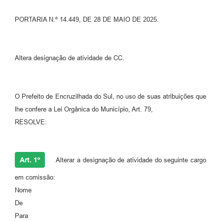
Contato
PORTARIA N.º 14.449, DE 28 DE MAIO DE 2025.
Ramais
Relação de Medicamentos
Altera designação de atividade de CC.
Carta de Serviços
O Prefeito de Encruzilhada do Sul, no uso de suas atribuições que
Relatório Ouvidoria 2021
lhe confere a Lei Orgânica do Município, Art. 79,
Relatório Ouvidoria 2022
RESOLVE:
Relatório Ouvidoria 2024
Galeria de Fotos
Art. 1º
Alterar a designação de atividade do seguinte cargo
em comissão:
Negócios
Nome
De
Para