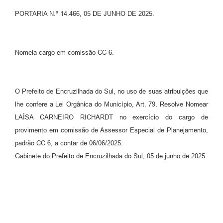
PORTARIA N.º 14.466, 05 DE JUNHO DE 2025.
Contato
Ramais
Nomeia cargo em comissão CC 6.
Relação de Medicamentos
Carta de Serviços
O Prefeito de Encruzilhada do Sul, no uso de suas atribuições que
Relatório Ouvidoria 2021
lhe confere a Lei Orgânica do Município, Art. 79, Resolve Nomear
LAÍSA CARNEIRO RICHARDT no exercício do cargo de
Relatório Ouvidoria 2022
provimento em comissão de Assessor Especial de Planejamento,
Relatório Ouvidoria 2024
padrão CC 6, a contar de 06/06/2025.
Gabinete do Prefeito de Encruzilhada do Sul, 05 de junho de 2025.
Galeria de Fotos
Negócios