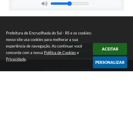
Prefeitura de Encruzilhada do Sul - RS e os cookies:
nosso site usa cookies para melhorar a sua
experiência de navegação. Ao continuar você
ACEITAR
Ouvidoria Municipal
concorda com a nossa
Política de Cookies
e
Privacidade
.
PERSONALIZAR
Telefone: (51) 3733-1379
Endereço: Av. Rio Branco, 261, Centro | CEP: 96610-000
Segunda-feira a sexta-feira, das 8:00 às 12:00 horas - 13:30 às
17:30 horas
CNPJ: 89.363.642/0001-69
Prefeitura de Encruzilhada do Sul - RS
Versão do Sistema:
3.5.3 - 19/06/2026
Portal atualizado em:
06/08/2026 16:18