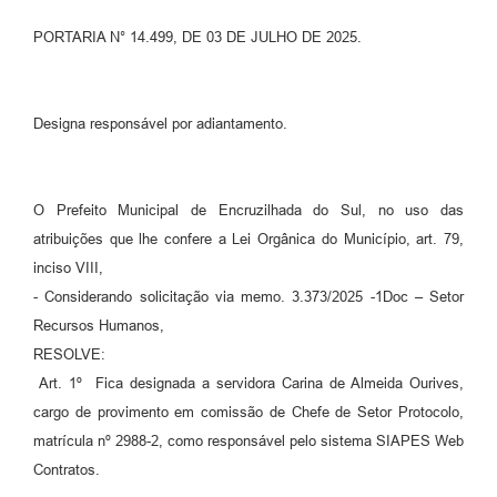
PORTARIA N° 14.499, DE 03 DE JULHO DE 2025.
Contato
Ramais
Designa responsável por adiantamento.
Relação de Medicamentos
Carta de Serviços
O Prefeito Municipal de Encruzilhada do Sul, no uso das
Relatório Ouvidoria 2021
atribuições que lhe confere a Lei Orgânica do Município, art. 79,
Relatório Ouvidoria 2022
inciso VIII,
- Considerando solicitação via memo. 3.373/2025 -1Doc – Setor
Relatório Ouvidoria 2024
Recursos Humanos,
RESOLVE:
Galeria de Fotos
Art. 1º Fica designada a servidora Carina de Almeida Ourives,
Negócios
cargo de provimento em comissão de Chefe de Setor Protocolo,
matrícula nº 2988-2, como responsável pelo sistema SIAPES Web
Contratos.