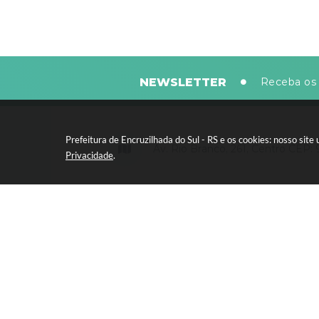
NEWSLETTER
Receba os 
Prefeitura de Encruzilhada do Sul - RS e os cookies: nosso si
Av. Rio Branco, 261, Centro CEP:
Privacidade
.
Segunda-feira a sexta-feira, das 8
horas - 13:30 às 17:30 horas
Versão