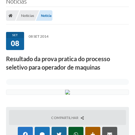
Notícias
A Prefeitura
Notícias
Notícia
Município
Turismo
SET
08 SET 2014
08
Transparência
Resultado da prova pratica do processo
1DOC
seletivo para operador de maquinas
Legislação
PARCEIROS
Contratos
Ouvidoria
COMPARTILHAR
Links
Telefones Úteis