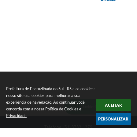
Prefeitura de Encruzilhada do Sul - RS e os cookies:
nosso site usa cookies para melhorar a sua
experiência de navegação. Ao continuar você
ACEITAR
Ouvidoria Municipal
concorda com a nossa
Política de Cookies
e
Privacidade
.
PERSONALIZAR
Telefone: (51) 3733-1379
Endereço: Av. Rio Branco, 261, Centro | CEP: 96610-000