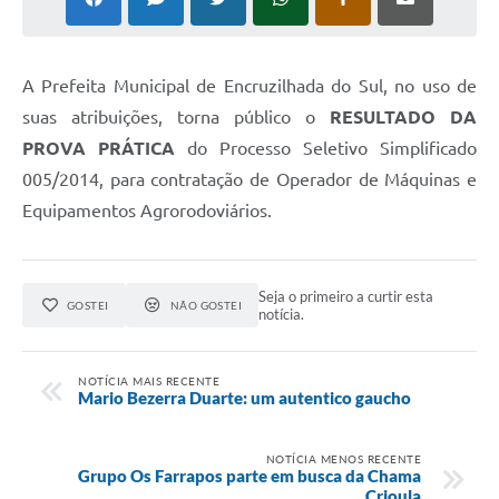
Contato
Ramais
A Prefeita Municipal de Encruzilhada do Sul, no uso de
suas atribuições, torna público o
RESULTADO DA
Relação de Medicamentos
PROVA PRÁTICA
do Processo Seletivo Simplificado
Carta de Serviços
005/2014, para contratação de Operador de Máquinas e
Equipamentos Agrorodoviários.
Relatório Ouvidoria 2021
Relatório Ouvidoria 2022
Seja o primeiro a curtir esta
GOSTEI
NÃO GOSTEI
Relatório Ouvidoria 2024
notícia.
Galeria de Fotos
NOTÍCIA MAIS RECENTE
Mario Bezerra Duarte: um autentico gaucho
Negócios
NOTÍCIA MENOS RECENTE
Grupo Os Farrapos parte em busca da Chama
Crioula