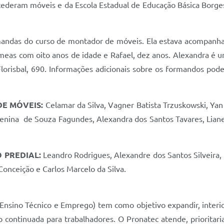
cederam móveis e da Escola Estadual de Educação Básica Borge
ndas do curso de montador de móveis. Ela estava acompanhada 
êmeas com oito anos de idade e Rafael, dez anos. Alexandra é 
 Florisbal, 690. Informações adicionais sobre os formandos po
E MÓVEIS:
Celamar da Silva, Vagner Batista Trzuskowski, Yan
a, Venina de Souza Fagundes, Alexandra dos Santos Tavares, Lia
 PREDIAL:
Leandro Rodrigues, Alexandre dos Santos Silveira,
Conceição e Carlos Marcelo da Silva.
sino Técnico e Emprego) tem como objetivo expandir, interiori
o continuada para trabalhadores. O Pronatec atende, priorita