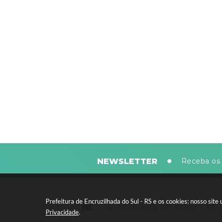
NEWSLETTER
Receba os 
Prefeitura de Encruzilhada do Sul - RS e os cookies: nosso si
Av. Rio Branco, 261, Centro CEP:
Privacidade
.