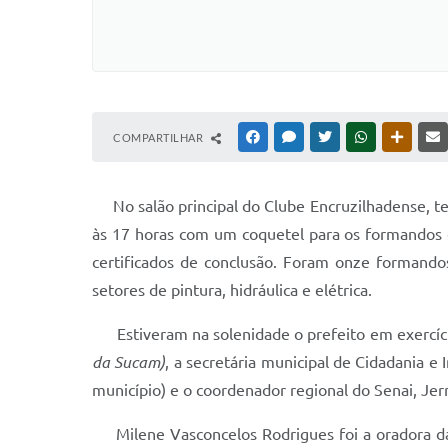
COMPARTILHAR
FACEBOOK
MESSENGER
TWITTER
WHATSAPP
OUTRAS
No salão principal do Clube Encruzilhadense, ter
às 17 horas com um coquetel para os formandos e
certificados de conclusão. Foram onze formando
setores de pintura, hidráulica e elétrica.
Estiveram na solenidade o prefeito em exercício
da Sucam)
, a secretária municipal de Cidadania e 
município) e o coordenador regional do Senai, Jer
Milene Vasconcelos Rodrigues foi a oradora da 