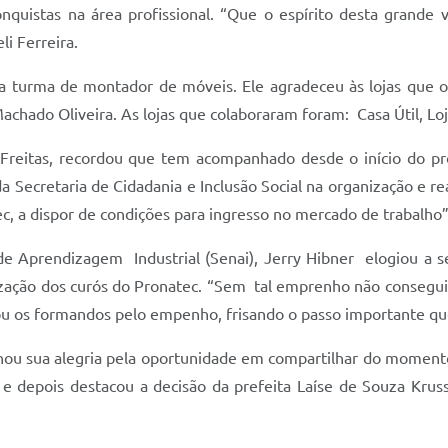
nquistas na área profissional. “Que o espírito desta grande v
i Ferreira.
turma de montador de móveis. Ele agradeceu às lojas que of
chado Oliveira. As lojas que colaboraram foram: Casa Útil, Lo
eitas, recordou que tem acompanhado desde o início do pr
a Secretaria de Cidadania e Inclusão Social na organização e r
c, a dispor de condições para ingresso no mercado de trabalho
Aprendizagem Industrial (Senai), Jerry Hibner elogiou a secr
nização dos curós do Pronatec. “Sem tal emprenho não consegui
ou os formandos pelo empenho, frisando o passo importante qu
u sua alegria pela oportunidade em compartilhar do momento e
 e depois destacou a decisão da prefeita Laíse de Souza Kruss