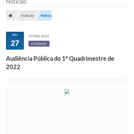
Notícias
A Prefeitura
Notícias
Notícia
Município
Turismo
MAI
27 MAI 2022
27
FAZENDA
Transparência
Audiência Pública do 1° Quadrimestre de
1DOC
2022
Legislação
PARCEIROS
Contratos
Ouvidoria
Links
Telefones Úteis