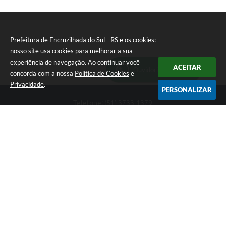
Prefeitura de Encruzilhada do Sul - RS e os cookies:
nosso site usa cookies para melhorar a sua
experiência de navegação. Ao continuar você
ACEITAR
Ouvidoria Municipal
concorda com a nossa
Política de Cookies
e
Privacidade
.
PERSONALIZAR
Telefone: (51) 3733-1379
Endereço: Av. Rio Branco, 261, Centro | CEP: 96610-000
Segunda-feira a sexta-feira, das 8:00 às 12:00 horas - 13:30 às
17:30 horas
CNPJ: 89.363.642/0001-69
Prefeitura de Encruzilhada do Sul - RS
Versão do Sistema:
3.5.3 - 19/06/2026
Portal atualizado em:
06/08/2026 16:18
Dados Abertos