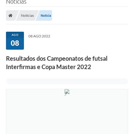
Notícias
A Prefeitura
Notícias
Notícia
Município
Turismo
AGO
08 AGO 2022
08
Transparência
Resultados dos Campeonatos de futsal
1DOC
Interfirmas e Copa Master 2022
Legislação
PARCEIROS
Contratos
Ouvidoria
Links
Telefones Úteis