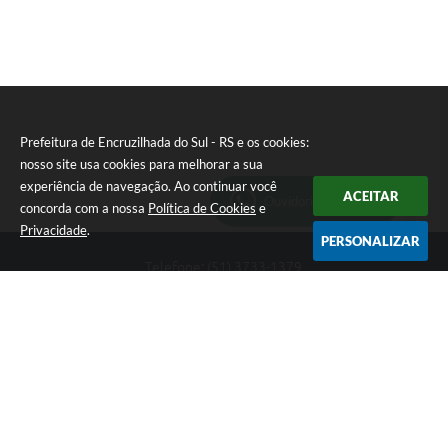
Prefeitura de Encruzilhada do Sul - RS e os cookies:
nosso site usa cookies para melhorar a sua
experiência de navegação. Ao continuar você
ACEITAR
Ouvidoria Municipal
concorda com a nossa
Política de Cookies
e
Privacidade
.
PERSONALIZAR
Telefone: (51) 3733-1379
Endereço: Av. Rio Branco, 261, Centro | CEP: 96610-000
Segunda-feira a sexta-feira, das 8:00 às 12:00 horas - 13:30 às
17:30 horas
CNPJ: 89.363.642/0001-69
Prefeitura de Encruzilhada do Sul - RS
Versão do Sistema:
3.5.3 - 19/06/2026