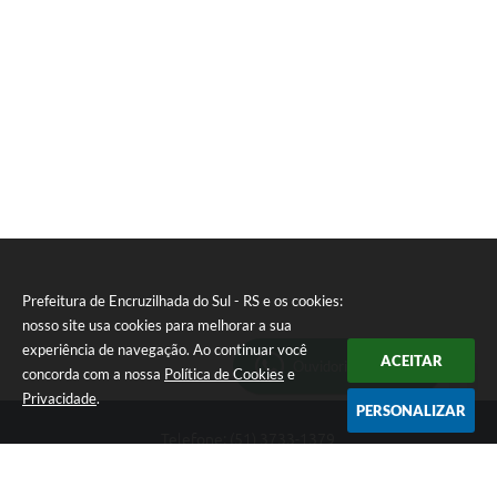
Prefeitura de Encruzilhada do Sul - RS e os cookies:
nosso site usa cookies para melhorar a sua
experiência de navegação. Ao continuar você
ACEITAR
Ouvidoria Municipal
concorda com a nossa
Política de Cookies
e
Privacidade
.
PERSONALIZAR
Telefone: (51) 3733-1379
Endereço: Av. Rio Branco, 261, Centro | CEP: 96610-000
Segunda-feira a sexta-feira, das 8:00 às 12:00 horas - 13:30 às