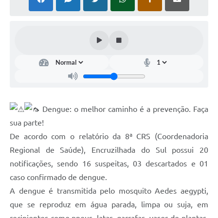
Contato
Ramais
Relação de Medicamentos
Carta de Serviços
Relatório Ouvidoria 2021
Dengue: o melhor caminho é a prevenção. Faça
Relatório Ouvidoria 2022
sua parte!
De acordo com o relatório da 8ª CRS (Coordenadoria
Relatório Ouvidoria 2024
Regional de Saúde), Encruzilhada do Sul possui 20
Galeria de Fotos
notificações, sendo 16 suspeitas, 03 descartados e 01
Negócios
caso confirmado de dengue.
A dengue é transmitida pelo mosquito Aedes aegypti,
que se reproduz em água parada, limpa ou suja, em