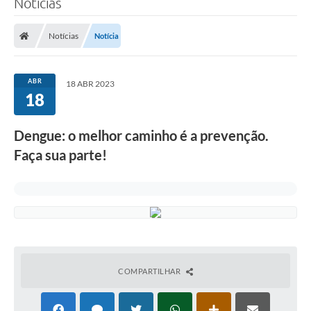
Notícias
A Prefeitura
Notícias
Notícia
Município
Turismo
ABR
18 ABR 2023
18
Transparência
Dengue: o melhor caminho é a prevenção.
1DOC
Faça sua parte!
Legislação
PARCEIROS
Contratos
Ouvidoria
COMPARTILHAR
Links
Telefones Úteis