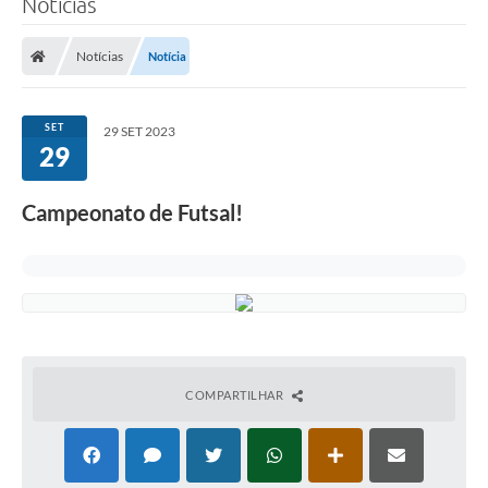
Notícias
A Prefeitura
Notícias
Notícia
Município
Turismo
SET
29 SET 2023
29
Transparência
Campeonato de Futsal!
1DOC
Legislação
PARCEIROS
Contratos
Ouvidoria
COMPARTILHAR
Links
Telefones Úteis