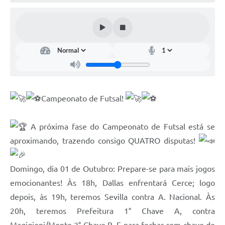
Contato
Ramais
Relação de Medicamentos
Carta de Serviços
Campeonato de Futsal!
Relatório Ouvidoria 2021
Relatório Ouvidoria 2022
A próxima fase do Campeonato de Futsal está se
aproximando, trazendo consigo QUATRO disputas!
Relatório Ouvidoria 2024
Galeria de Fotos
Domingo, dia 01 de Outubro: Prepare-se para mais jogos
Negócios
emocionantes! Às 18h, Dallas enfrentará Cerce; logo
depois, às 19h, teremos Sevilla contra A. Nacional. Às
20h, teremos Prefeitura 1° Chave A, contra