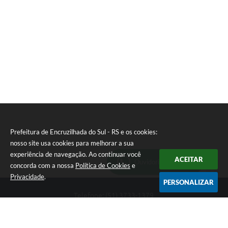
Prefeitura de Encruzilhada do Sul - RS e os cookies:
nosso site usa cookies para melhorar a sua
experiência de navegação. Ao continuar você
ACEITAR
Ouvidoria Municipal
concorda com a nossa
Política de Cookies
e
Privacidade
.
PERSONALIZAR
Telefone: (51) 3733-1379
Endereço: Av. Rio Branco, 261, Centro | CEP: 96610-000
Segunda-feira a sexta-feira, das 8:00 às 12:00 horas - 13:30 às
17:30 horas